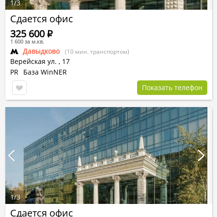
1
/
3
Сдается офис
325 600
Р
1 600 за м.кв.
Давыдково
(10 мин. транспортом)
Верейская ул.
,
17
PR
База WinNER
Показать телефон
1
/
3
Сдается офис