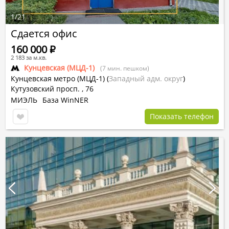
1
/
21
Сдается офис
160 000
Р
2 183 за м.кв.
Кунцевская (МЦД-1)
(7 мин. пешком)
Кунцевская метро (МЦД-1)
(
Западный адм. округ
)
Кутузовский просп. , 76
МИЭЛЬ
База WinNER
Показать телефон