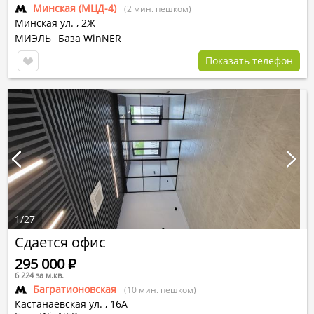
Минская (МЦД-4)
(2 мин. пешком)
Минская ул.
,
2Ж
МИЭЛЬ
База WinNER
Показать телефон
1
/
27
Сдается офис
295 000
Р
6 224 за м.кв.
Багратионовская
(10 мин. пешком)
Кастанаевская ул.
,
16А