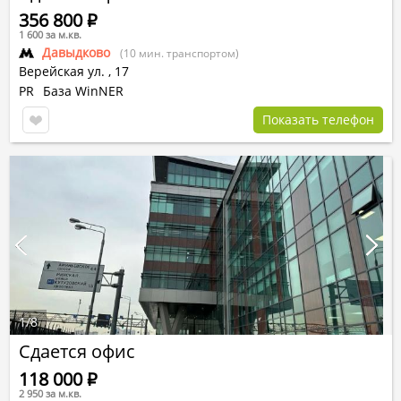
356 800
Р
1 600 за м.кв.
Давыдково
(10 мин. транспортом)
Верейская ул.
,
17
PR
База WinNER
Показать телефон
1
/
8
Сдается офис
118 000
Р
2 950 за м.кв.