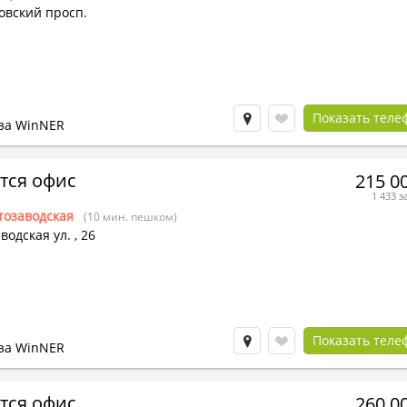
овский просп.
Показать теле
за WinNER
тся офис
215 0
1 433 з
тозаводская
(10 мин. пешком)
водская ул.
,
26
Показать теле
за WinNER
тся офис
260 0