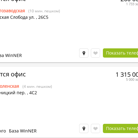
1 733 з
тозаводская
(10 мин. пешком)
кая Слобода ул.
,
26С5
Показать теле
за WinNER
тся офис
1 315 0
5 000 з
оленская
(4 мин. пешком)
ницкий пер.
,
4С2
Показать теле
нго
База WinNER