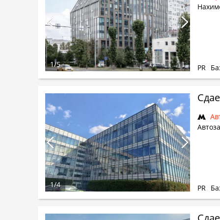
Нахим
1
/
5
PR
Ба
Сдае
Ав
Автоза
1
/
4
PR
Ба
Сдае