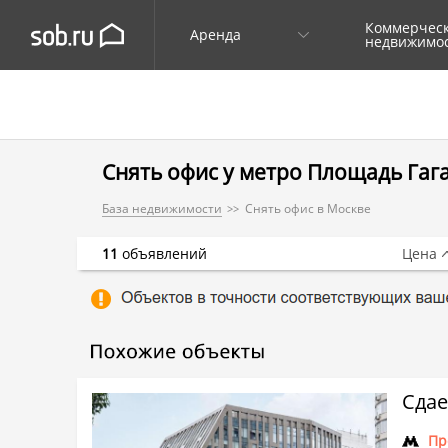
Коммерчес
Аренда
недвижимо
Снять офис у метро Площадь Гаг
База недвижимости
Снять офис в Москве
11
объявлений
Цена
Сдае
Пр