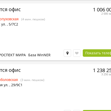
тся офис
1 006 0
2 000 з
рпуховская
(4 мин. пешком)
 ул.
,
5/7С2
Показать теле
РОСПЕКТ МИРА
База WinNER
тся офис
1 238 2
3 250 з
боловская
(3 мин. пешком)
я ул.
,
29/9С1