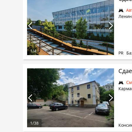
Ав
Ленинс
1
/
4
PR
Ба
Сдае
См
Карма
1
/
38
Конси