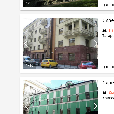
1
/
9
ЦЗН П
Сдае
Па
Татарс
1
/
10
ЦЗН П
Сдае
См
Криво