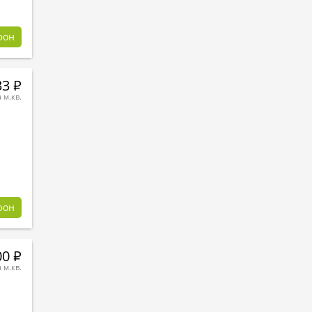
фон
33
Р
а м.кв.
фон
00
Р
а м.кв.