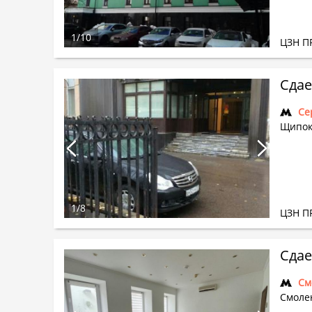
1
/
10
ЦЗН П
Сдае
Се
Щипок
1
/
8
ЦЗН П
Сдае
См
Смолен