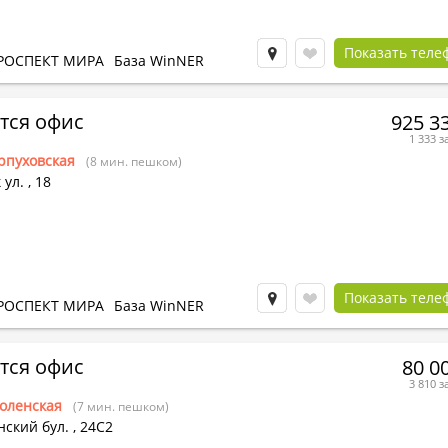
Показать теле
РОСПЕКТ МИРА
База WinNER
тся офис
925 3
1 333 з
рпуховская
(8 мин. пешком)
 ул.
,
18
Показать теле
РОСПЕКТ МИРА
База WinNER
тся офис
80 0
3 810 з
оленская
(7 мин. пешком)
ский бул.
,
24С2