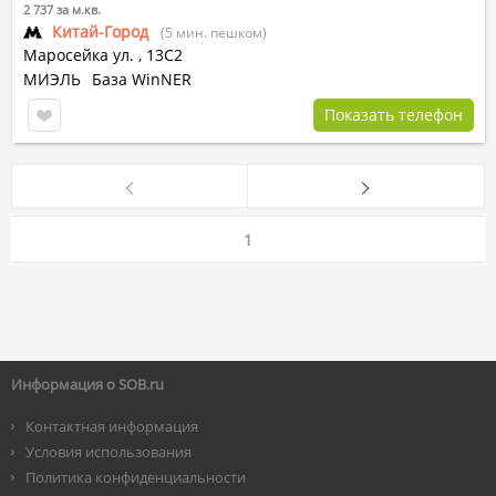
2 737 за м.кв.
Китай-Город
(5 мин. пешком)
Маросейка ул.
,
13С2
МИЭЛЬ
База WinNER
Показать телефон
1
Информация о SOB.ru
Контактная информация
Условия использования
Политика конфиденциальности