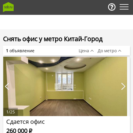
Снять офис у метро Китай-Город
1
объявление
Цена
До метро
1
/
25
Сдается офис
260 000
Р