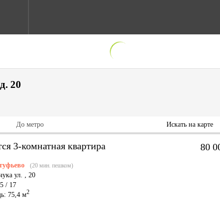
д. 20
До метро
Искать на карте
тся 3-комнатная квартира
80 0
туфьево
(20 мин. пешком)
ука ул.
,
20
5 / 17
2
ь: 75,4 м