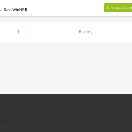
Показать тел
Ь
База WinNER
1
Вперед
ция