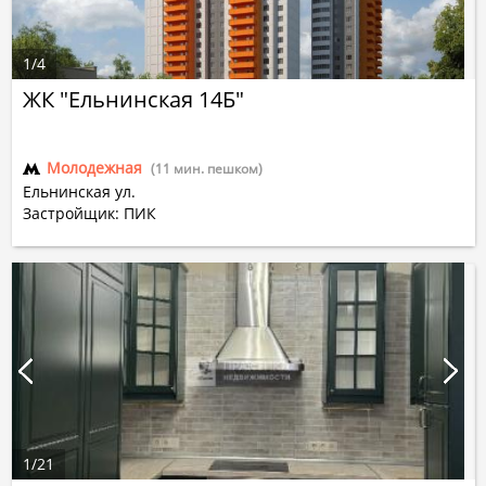
1
/
4
ЖК "Ельнинская 14Б"
Молодежная
(11 мин. пешком)
Ельнинская ул.
Застройщик: ПИК
1
/
21