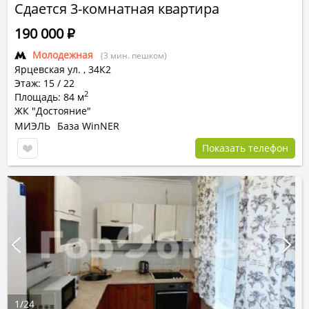
Сдается 3-комнатная квартира
190 000
Р
Молодежная
(3 мин. пешком)
Ярцевская ул.
,
34К2
Этаж: 15 / 22
2
Площадь: 84 м
ЖК "Достояние"
МИЭЛЬ
База WinNER
Показать телефон
1
/
24