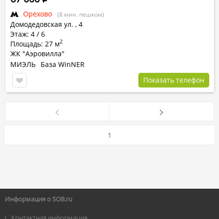
Орехово
(8 мин. пешком)
Домодедовская ул.
,
4
Этаж: 4 / 6
2
Площадь: 27 м
ЖК "Аэровилла"
МИЭЛЬ
База WinNER
Показать телефон
1
Информация о SOB.ru
Контактная информация