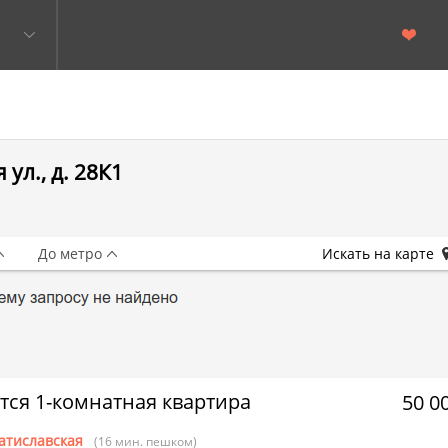
ул., д. 28К1
До метро
Искать на карте
тся 1-комнатная квартира
50 0
атиславская
(16 мин. пешком)