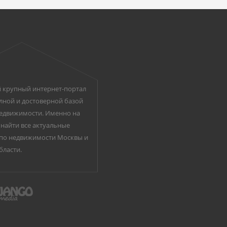
 крупный интернет-портал
лной и достоверной базой
едвижимости. Именно на
найти все актуальные
по недвижимости Москвы и
бласти.