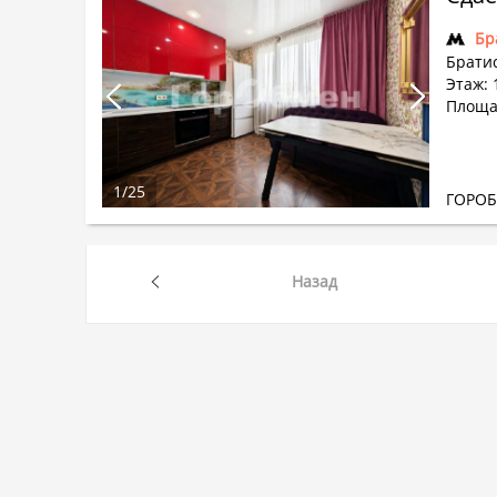
Бр
Братис
Этаж: 
Площад
1
/
25
ГОРО
Назад