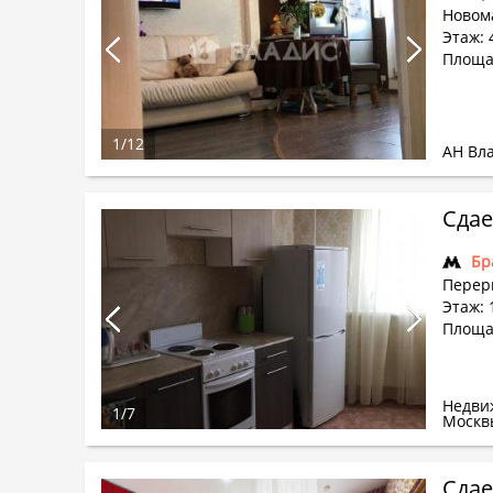
Новом
Этаж: 
Площа
1
/
12
АН Вл
Сдае
Бр
Перерв
Этаж: 
Площа
Недви
1
/
7
Москв
Сдае