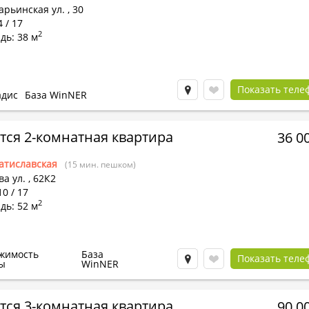
арьинская ул.
,
30
4 / 17
2
дь: 38 м
Показать теле
адис
База WinNER
тся 2-комнатная квартира
36 0
атиславская
(15 мин. пешком)
а ул.
,
62К2
10 / 17
2
дь: 52 м
жимость
База
Показать теле
ы
WinNER
тся 3-комнатная квартира
90 0