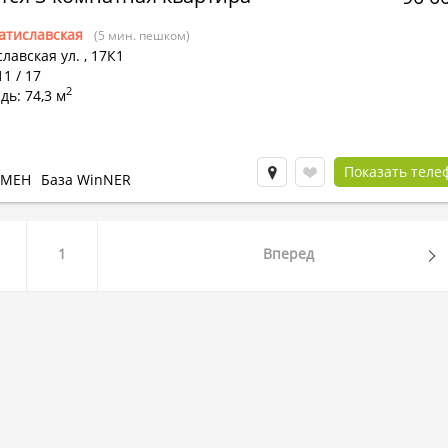
атиславская
(5 мин. пешком)
лавская ул.
,
17К1
11 / 17
2
ь: 74,3 м
Показать теле
БМЕН
База WinNER
1
Вперед