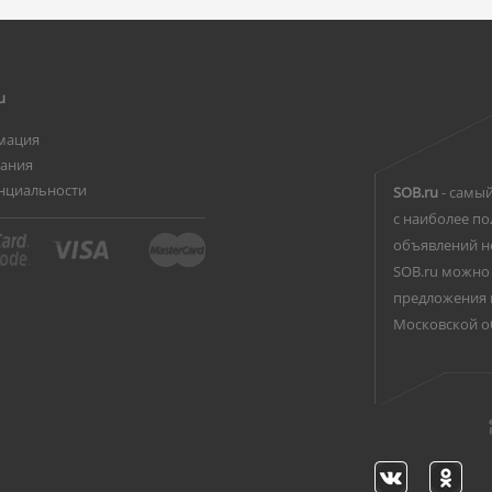
u
мация
вания
нциальности
SOB.ru
- самый
с наиболее по
объявлений н
SOB.ru можно 
предложения 
Московской о