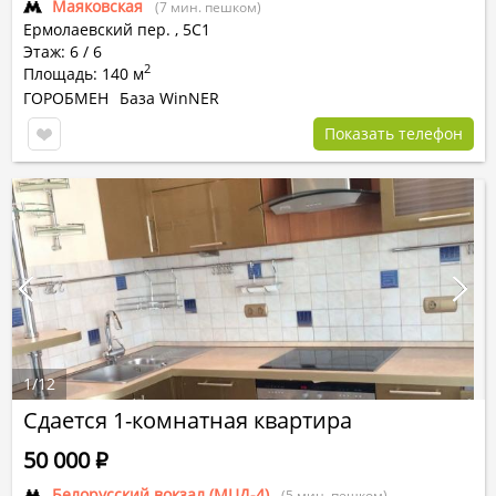
Маяковская
(7 мин. пешком)
Ермолаевский пер.
,
5С1
Этаж: 6 / 6
2
Площадь: 140 м
ГОРОБМЕН
База WinNER
Показать телефон
1
/
12
Сдается 1-комнатная квартира
50 000
Р
Белорусский вокзал (МЦД-4)
(5 мин. пешком)