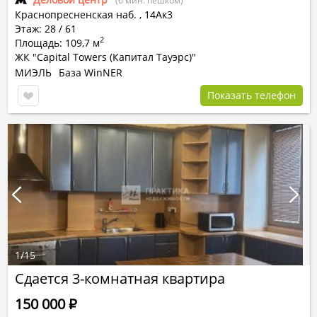
(6 мин. пешком)
Краснопресненская наб.
,
14Ак3
Этаж: 28 / 61
2
Площадь: 109,7 м
ЖК "Capital Towers (Капитал Тауэрс)"
МИЭЛЬ
База WinNER
Показать телефон
1
/
15
Сдается 3-комнатная квартира
150 000
Р