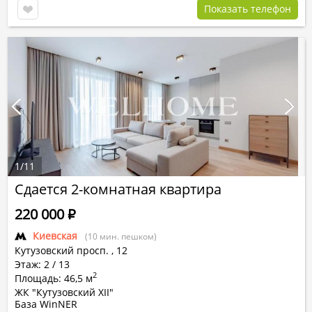
Показать телефон
1
/
11
Сдается 2-комнатная квартира
220 000
Р
Киевская
(10 мин. пешком)
Кутузовский просп.
,
12
Этаж: 2 / 13
2
Площадь: 46,5 м
ЖК "Кутузовский XII"
База WinNER