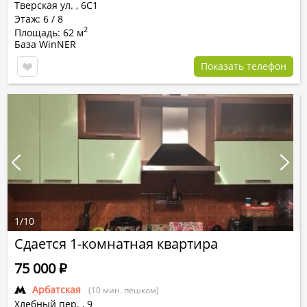
Тверская ул.
,
6С1
Этаж: 6 / 8
2
Площадь: 62 м
База WinNER
Показать телефон
1
/
10
Сдается 1-комнатная квартира
75 000
Р
Арбатская
(10 мин. пешком)
Хлебный пер.
,
9