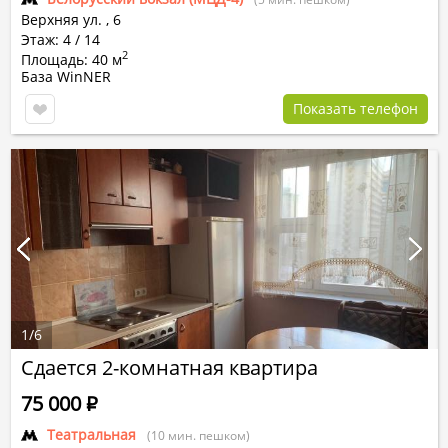
Верхняя ул.
,
6
Этаж: 4 / 14
2
Площадь: 40 м
База WinNER
Показать телефон
1
/
6
Сдается 2-комнатная квартира
75 000
Р
Театральная
(10 мин. пешком)