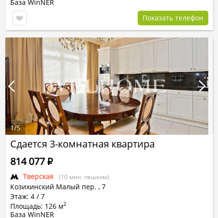
База WinNER
Показать телефон
1
/
5
Сдается 3-комнатная квартира
814 077
Р
Тверская
(10 мин. пешком)
Козихинский Малый пер.
,
7
Этаж: 4 / 7
2
Площадь: 126 м
База WinNER