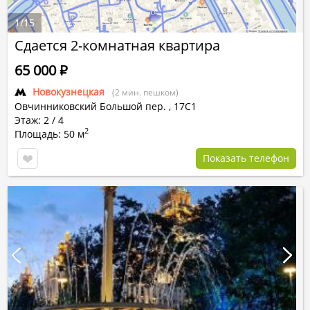
1
/
15
Сдается 2-комнатная квартира
65 000
Р
Новокузнецкая
(2 мин. пешком)
Овчинниковский Большой пер.
,
17С1
Этаж: 2 / 4
2
Площадь: 50 м
Показать телефон