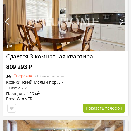
1
/
5
Сдается 3-комнатная квартира
809 293
Р
Тверская
(10 мин. пешком)
Козихинский Малый пер.
,
7
Этаж: 4 / 7
2
Площадь: 126 м
База WinNER
Показать телефон