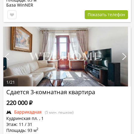
База WinNER
Показать телефон
1
/
21
Сдается 3-комнатная квартира
220 000
Р
Баррикадная
(5 мин. пешком)
Кудринская пл.
,
1
Этаж: 11 / 31
2
Площадь: 93 м