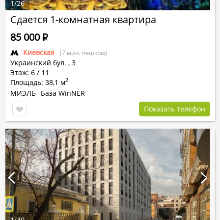
1
/
26
Сдается 1-комнатная квартира
85 000
Р
Киевская
(7 мин. пешком)
Украинский бул.
,
3
Этаж: 6 / 11
2
Площадь: 38,1 м
МИЭЛЬ
База WinNER
Показать телефон
1
/
40