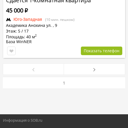
Сдается 1-комнатная квартира
45 000
Р
Юго-Западная
(10 мин. пешком)
Академика Анохина ул.
,
9
Этаж: 5 / 17
2
Площадь: 40 м
База WinNER
Показать телефон
1
Информация о SOB.ru