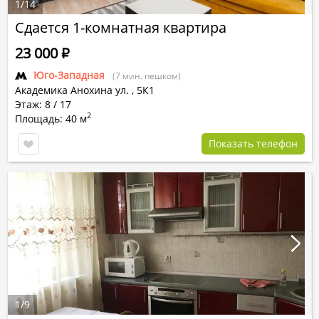
1
/
14
Сдается 1-комнатная квартира
23 000
Р
Юго-Западная
(7 мин. пешком)
Академика Анохина ул.
,
5К1
Этаж: 8 / 17
2
Площадь: 40 м
Показать телефон
1
/
9