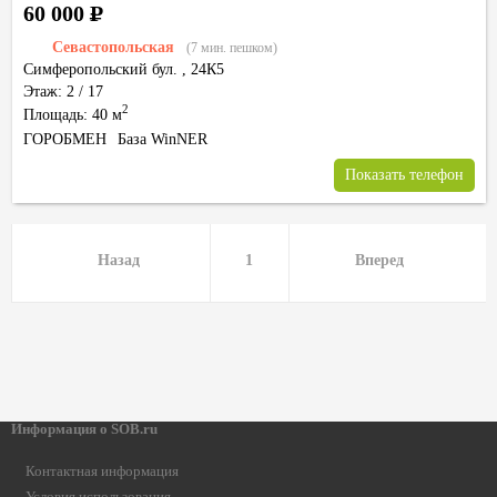
60 000
Р
Севастопольская
(7 мин. пешком)
Симферопольский бул.
,
24К5
Этаж: 2 / 17
2
Площадь: 40 м
ГОРОБМЕН
База WinNER
Показать телефон
Назад
1
Вперед
Информация о SOB.ru
Контактная информация
Условия использования