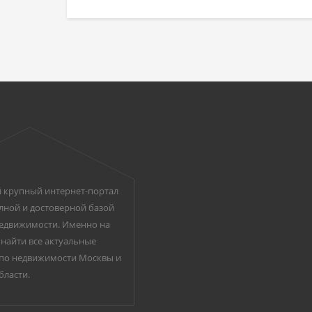
 крупный интернет-портал
лной и достоверной базой
едвижимости. Именно на
найти все актуальные
по недвижимости Москвы и
бласти.