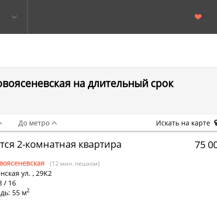
овоясеневская на длительный срок
До метро
Искать на карте
тся 2-комнатная квартира
75 0
воясеневская
(12 мин. пешком)
нская ул.
,
29К2
8 / 16
2
дь: 55 м