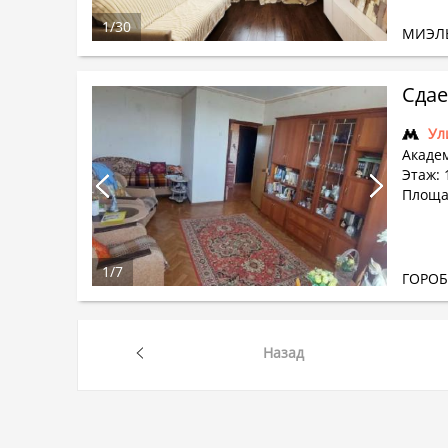
1
/
30
МИЭЛ
Сдае
Ул
Академ
Этаж: 
Площа
1
/
7
ГОРО
Назад