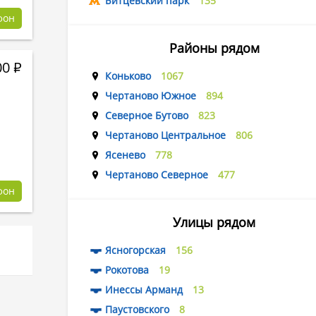
Битцевский парк
135
фон
Районы рядом
00
Р
Коньково
1067
Чертаново Южное
894
Северное Бутово
823
Чертаново Центральное
806
Ясенево
778
Чертаново Северное
477
фон
Улицы рядом
Ясногорская
156
Рокотова
19
Инессы Арманд
13
Паустовского
8