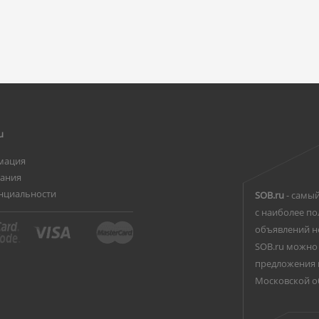
u
мация
вания
нциальности
SOB.ru
- самый
с наиболее по
объявлений н
SOB.ru можно 
предложения 
Московской о