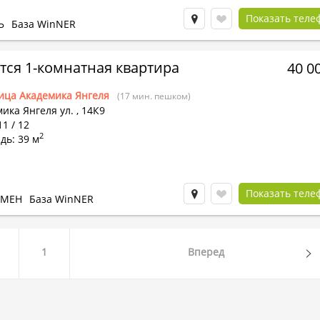
Показать теле
Ь
База WinNER
тся 1-комнатная квартира
40 0
ица Академика Янгеля
(17 мин. пешком)
ика Янгеля ул.
,
14К9
11 / 12
2
дь: 39 м
Показать теле
БМЕН
База WinNER
1
Вперед