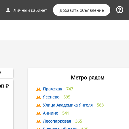
Добавить объявление
Личный кабинет
Метро рядом
00
Р
Пражская
747
Ясенево
595
Улица Академика Янгеля
583
Аннино
541
Лесопарковая
365