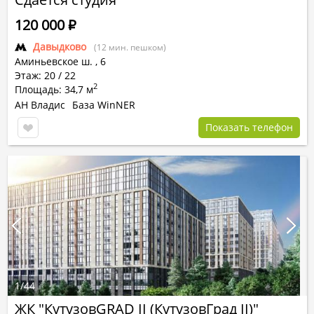
120 000
Р
Давыдково
(12 мин. пешком)
Аминьевское ш.
,
6
Этаж: 20 / 22
2
Площадь: 34,7 м
АН Владис
База WinNER
Показать телефон
1
/
44
ЖК "КутузовGRAD II (КутузовГрад II)"