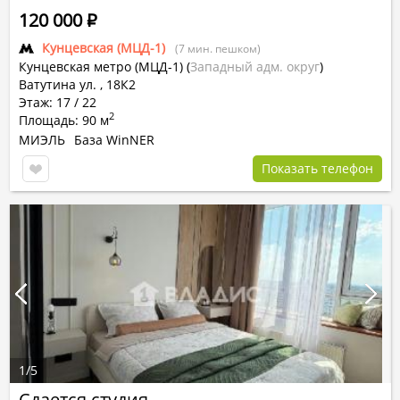
120 000
Р
Кунцевская (МЦД-1)
(7 мин. пешком)
Кунцевская метро (МЦД-1)
(
Западный адм. округ
)
Ватутина ул. , 18К2
Этаж: 17 / 22
2
Площадь: 90 м
МИЭЛЬ
База WinNER
Показать телефон
1
/
5
Сдается студия