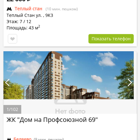
Теплый стан
(10 мин. пешком)
Теплый Стан ул.
,
9К3
Этаж: 7 / 12
2
Площадь: 43 м
Показать телефон
1
/
102
ЖК "Дом на Профсоюзной 69"
Беляево
(9 мин. пешком)