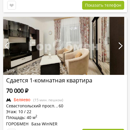
Показать телефон
1
/
19
Сдается 1-комнатная квартира
70 000
Р
Беляево
(15 мин. пешком)
Севастопольский просп.
,
60
Этаж: 10 / 22
2
Площадь: 40 м
ГОРОБМЕН
База WinNER