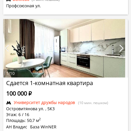
Профсоюзная ул.
1
/
10
Сдается 1-комнатная квартира
100 000
Р
Университет дружбы народов
(10 мин. пешком)
Островитянова ул.
,
5К3
Этаж: 6 / 16
2
Площадь: 50,7 м
АН Владис
База WinNER