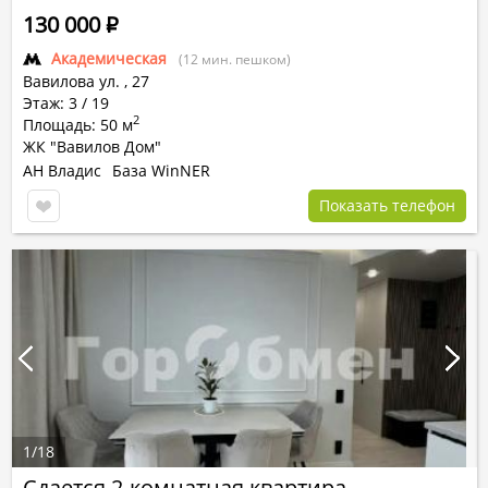
130 000
Р
Академическая
(12 мин. пешком)
Вавилова ул.
,
27
Этаж: 3 / 19
2
Площадь: 50 м
ЖК "Вавилов Дом"
АН Владис
База WinNER
Показать телефон
1
/
18
Сдается 2-комнатная квартира