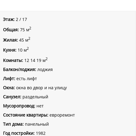
Этаж:
2 / 17
2
Общая:
75 м
2
Жилая:
45 м
2
Кухня:
10 м
2
Комнаты:
12 14 19 м
Балкон/лоджия:
лоджия
Лифт:
есть лифт
Окна:
окна во двор и на улицу
Санузел:
раздельный
Мусоропровод:
нет
Состояние квартиры:
евроремонт
Тип дома:
панельный
Год постройки:
1982