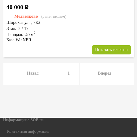
40 000
Р
Медведково
(5 мин. пешком)
Широкая ул.
,
7К2
Этаж: 2 / 17
2
Площадь: 40 м
База WinNER
Показать телефон
Назад
1
Вперед
Информация о SOB.ru
Контактная информация