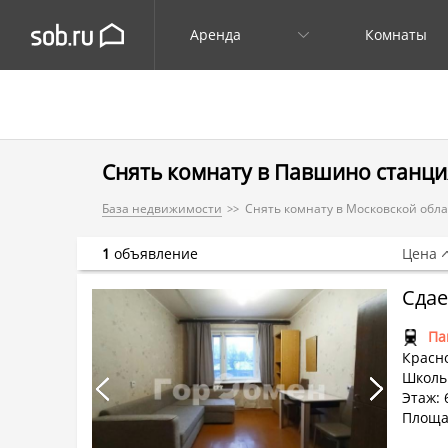
Аренда
Комнаты
Снять комнату в Павшино станци
База недвижимости
Снять комнату в Московской обл
1
объявление
Цена
Па
Красно
Школь
Этаж: 6
Площа