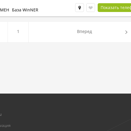
Показать теле
БМЕН
База WinNER
1
Вперед
u
мация