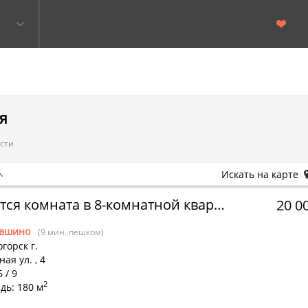
я
асти
Искать на карте
Сдается комната в 8-комнатной квартире
20 0
вшино
(9 мин. пешком)
горск г.
ная ул.
,
4
 / 9
2
дь: 180 м