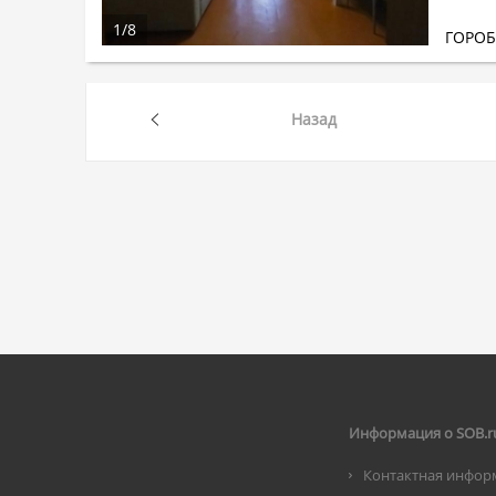
1
/
8
ГОРО
Назад
Информация о SOB.r
Контактная инфор