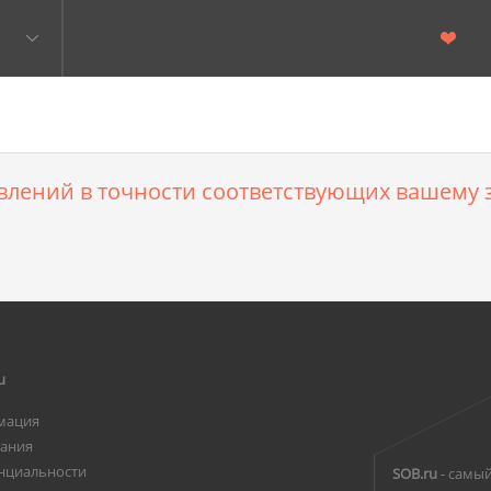
влений в точности соответствующих вашему з
u
мация
вания
нциальности
SOB.ru
- самый