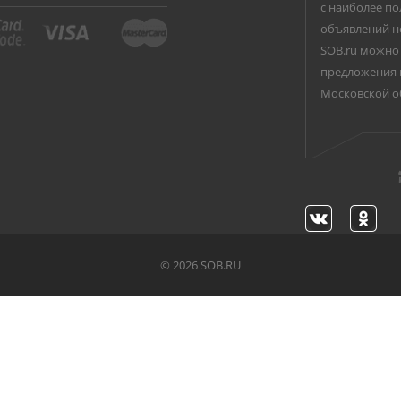
с наиболее по
объявлений н
SOB.ru можно 
предложения 
Московской о
©
2026 SOB.RU