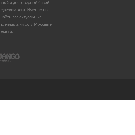
лной и достоверной базой
едвижимости. Именно на
найти все актуальные
по недвижимости Москвы и
бласти.