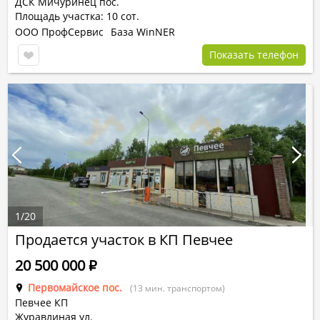
ДСК Мичуринец пос.
Площадь участка: 10 сот.
ООО ПрофСервис
База WinNER
Показать телефон
1
/
20
Продается участок в КП Певчее
20 500 000
Р
Первомайское пос.
(13 мин. транспортом)
Певчее КП
Журавлиная ул.