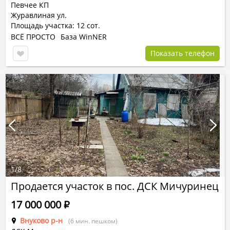
Певчее КП
Журавлиная ул.
Площадь участка: 12 сот.
ВСЁ ПРОСТО
База WinNER
Показать телефон
1
/
8
Продается участок в пос. ДСК Мичуринец
17 000 000
Р
Внуково р-н
(6 мин. пешком)