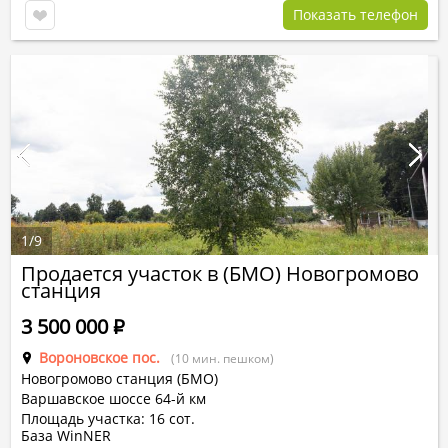
Показать телефон
1
/
9
Продается участок в (БМО) Новогромово
станция
3 500 000
Р
Вороновское пос.
(10 мин. пешком)
Новогромово станция (БМО)
Варшавское шоссе 64-й км
Площадь участка: 16 сот.
База WinNER