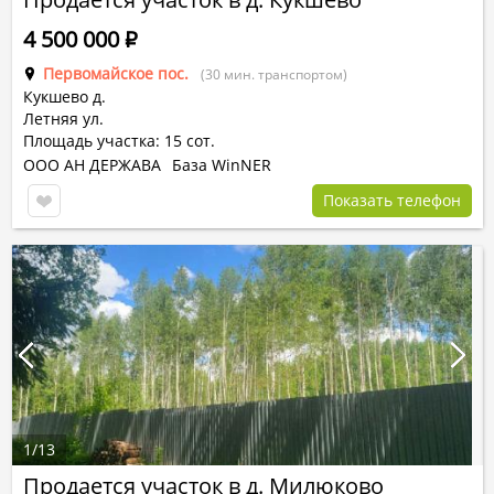
4 500 000
Р
Первомайское пос.
(30 мин. транспортом)
Кукшево д.
Летняя ул.
Площадь участка: 15 сот.
ООО АН ДЕРЖАВА
База WinNER
Показать телефон
1
/
13
Продается участок в д. Милюково