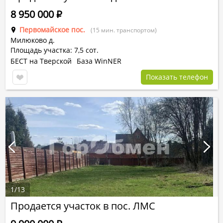
8 950 000
Р
Первомайское пос.
(15 мин. транспортом)
Милюково д.
Площадь участка: 7,5 сот.
БЕСТ на Тверской
База WinNER
Показать телефон
1
/
13
Продается участок в пос. ЛМС