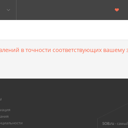
влений в точности соответствующих вашему з
u
мация
вания
нциальности
SOB.ru
- самый