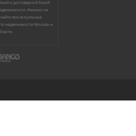
лной и достоверной базой
едвижимости. Именно на
найти все актуальные
по недвижимости Москвы и
бласти.