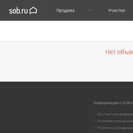
Продажа
Участки
Нет объя
Информация о SOB.r
Контактная инфор
Условия использо
Политика конфиде