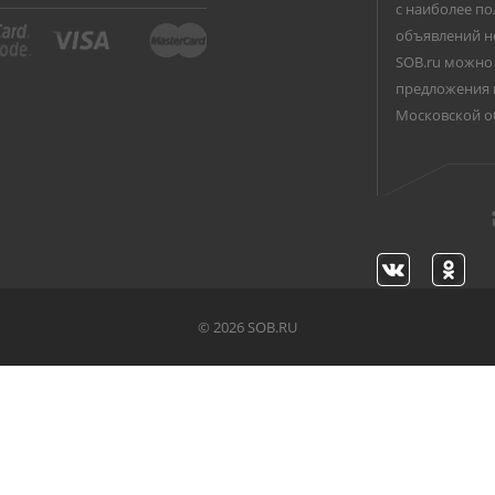
с наиболее по
объявлений н
SOB.ru можно 
предложения 
Московской о
©
2026 SOB.RU