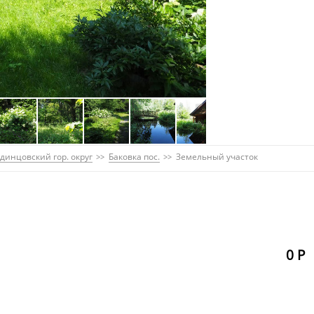
динцовский гор. округ
Баковка пос.
Земельный участок
0 Р