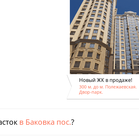
Новый ЖК в продаже!
300 м. до м. Полежаевская.
Двор-парк.
асток
в Баковка пос.
?