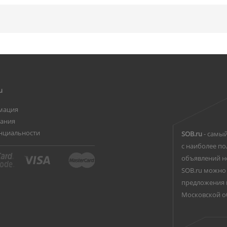
u
мация
вания
нциальности
SOB.ru
- самый
с наиболее по
объявлений н
SOB.ru можно 
предложения 
Московской о