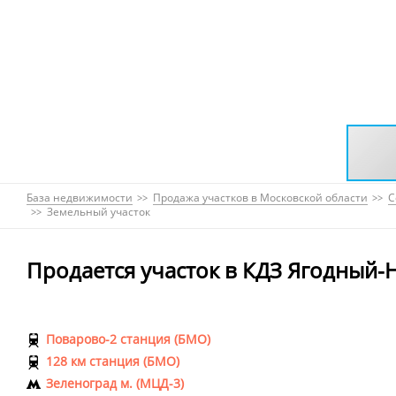
База недвижимости
Продажа участков в Московской области
С
Земельный участок
Продается участок в КДЗ Ягодный-
Поварово-2 станция (БМО)
128 км станция (БМО)
Зеленоград м. (МЦД-3)