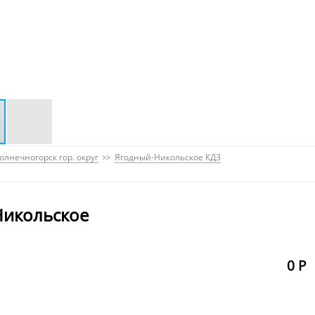
олнечногорск гор. округ
Ягодный-Никольское КДЗ
Никольское
0 Р