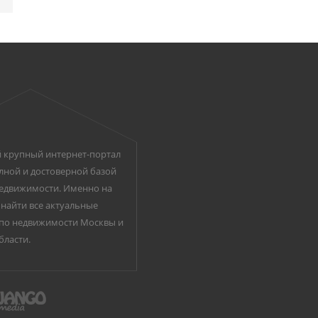
 крупный интернет-портал
лной и достоверной базой
едвижимости. Именно на
найти все актуальные
по недвижимости Москвы и
бласти.