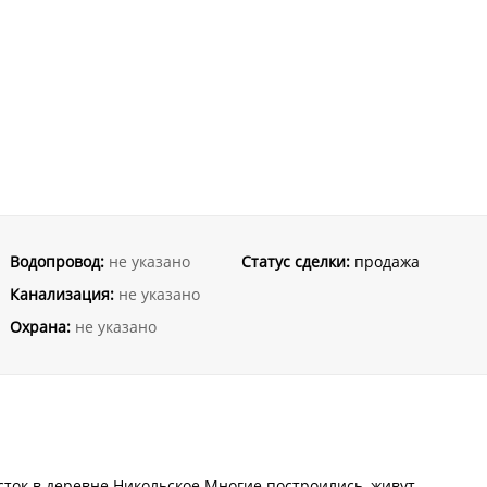
Водопровод:
не указано
Статус сделки:
продажа
Канализация:
не указано
Охрана:
не указано
сток в деревне Никольское.Многие построились, живут