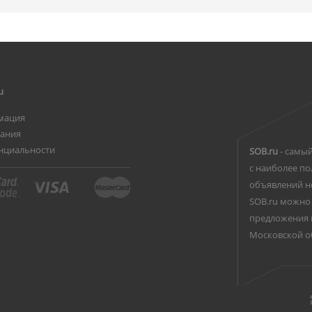
u
мация
вания
нциальности
SOB.ru
- самый
с наиболее по
объявлений н
SOB.ru можно 
предложения 
Московской о