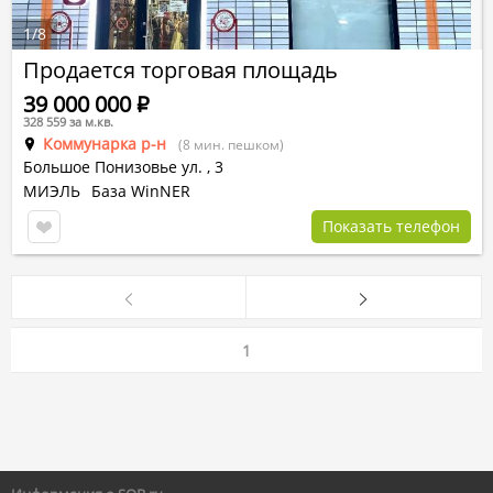
1
/
8
Продается торговая площадь
39 000 000
Р
328 559 за м.кв.
Коммунарка р-н
(8 мин. пешком)
Большое Понизовье ул.
,
3
МИЭЛЬ
База WinNER
Показать телефон
1