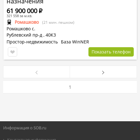
назначения
61 900 000
Р
321 558 за м.кв.
Ромашково
(21 мин. пешком)
Ромашково с.
Рублевский пр-д
,
40К3
Простор-недвижимость
База WinNER
Показать телефон
1
Информация о SOB.ru
Контактная информация