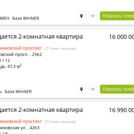
Показать теле
БМЕН
База WinNER
ается 2-комнатная квартира
16 000 0
химовский проспект
(13 мин. пешком)
овский просп.
,
25К2
2 / 12
2
ь: 47,3 м
Показать теле
Ь
База WinNER
ается 2-комнатная квартира
16 990 0
химовский проспект
(13 мин. пешком)
иковская ул.
,
42К3
 / 9