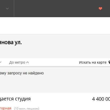
нова ул.
До метро
Искать на карте
ается студия
4 400 0
горная
(10 мин. пешком)