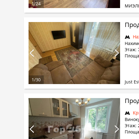
1
/
24
МИЭЛ
Прод
На
Нахим
Этаж: 7
Площад
1
/
30
Just Es
Прод
Кр
Виноку
Этаж: 2
Площад