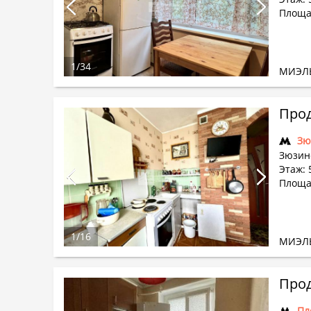
Площад
1
/
34
МИЭЛ
Прод
Зю
Зюзинс
Этаж: 
Площа
1
/
16
МИЭЛ
Прод
Пл