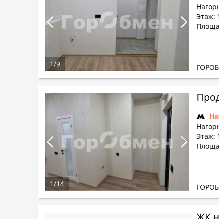
Нагорн
Этаж: 1
Площад
1
/
9
ГОРО
Прод
На
Нагорн
Этаж: 1
Площад
1
/
14
ГОРО
ЖК н