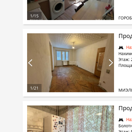
1
/
15
ГОРО
Прод
На
Нахим
Этаж: 
Площад
1
/
21
МИЭЛ
Прод
На
Болотн
Этаж: 5