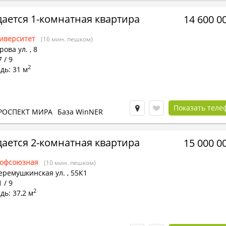
ается 1-комнатная квартира
14 600 0
иверситет
(16 мин. пешком)
рова ул.
,
8
 / 9
2
дь: 31 м
Показать теле
РОСПЕКТ МИРА
База WinNER
ается 2-комнатная квартира
15 000 0
офсоюзная
(10 мин. пешком)
еремушкинская ул.
,
55К1
 / 9
2
ь: 37,2 м