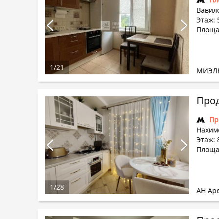
Вавило
Этаж: 5
Площа
1
/
21
МИЭЛ
Прод
Пр
Нахим
Этаж: 8
Площа
1
/
28
АН Ар