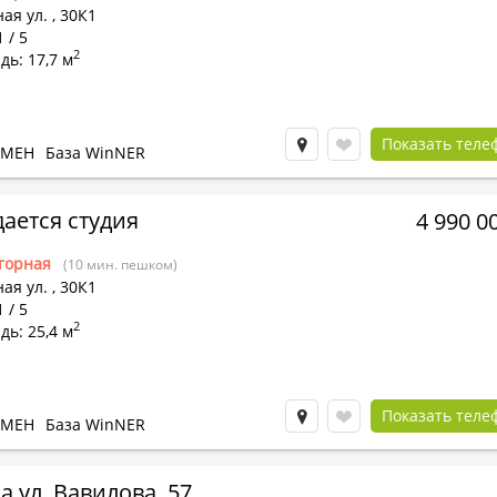
ая ул.
,
30К1
 / 5
2
ь: 17,7 м
Показать теле
БМЕН
База WinNER
ается студия
4 990 0
горная
(10 мин. пешком)
ая ул.
,
30К1
 / 5
2
ь: 25,4 м
Показать теле
БМЕН
База WinNER
а ул. Вавилова, 57