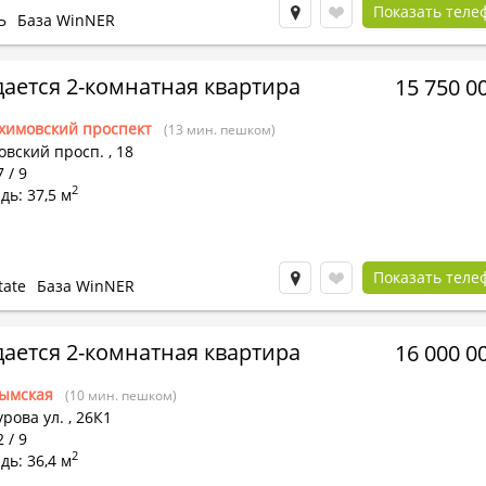
Показать теле
Ь
База WinNER
ается 2-комнатная квартира
15 750 0
химовский проспект
(13 мин. пешком)
овский просп.
,
18
 / 9
2
ь: 37,5 м
Показать теле
tate
База WinNER
ается 2-комнатная квартира
16 000 0
ымская
(10 мин. пешком)
рова ул.
,
26К1
 / 9
2
ь: 36,4 м