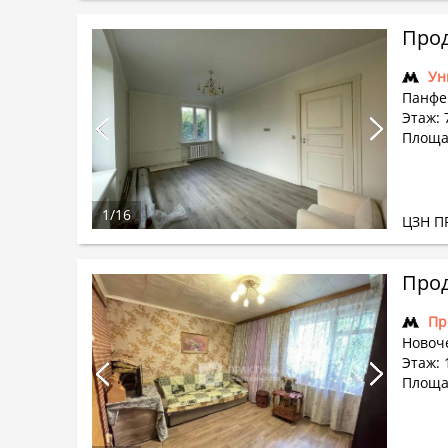
Прод
Ун
Панфе
Этаж: 7
Площа
1
/
16
ЦЗН П
Прод
Пр
Новоч
Этаж: 1
Площад