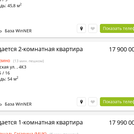
2
ь: 45,8 м
Показать теле
Ь
База WinNER
ается 2-комнатная квартира
17 900 0
зино
(13 мин. пешком)
кая ул.
,
4К3
5 / 16
2
дь: 54 м
Показать теле
Ь
База WinNER
ается 1-комнатная квартира
17 990 0
ощадь Гагарина (МЦК)