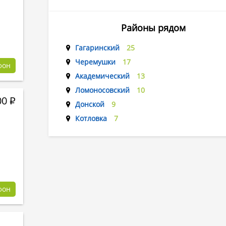
Районы рядом
Гагаринский
25
Черемушки
17
фон
Академический
13
Ломоносовский
10
00
Р
Донской
9
Котловка
7
фон