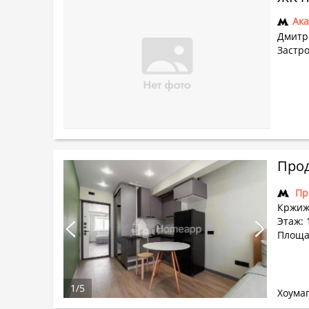
Ак
Дмитр
Застр
Прод
Пр
Кржиж
Этаж: 1
Площа
1
/
5
Хоума