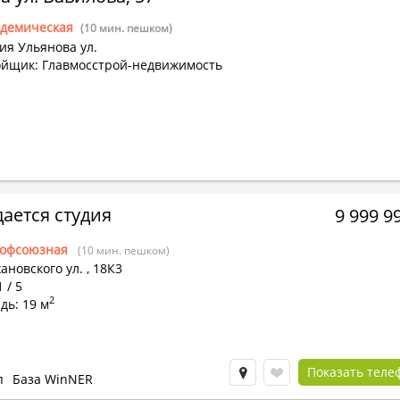
адемическая
(10 мин. пешком)
ия Ульянова ул.
ойщик: Главмосстрой-недвижимость
ается студия
9 999 9
офсоюзная
(10 мин. пешком)
ановского ул.
,
18К3
 / 5
2
дь: 19 м
Показать теле
п
База WinNER