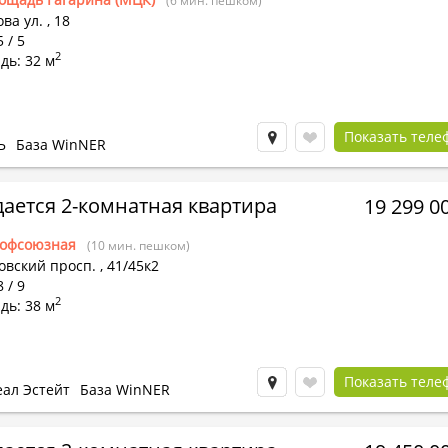
(6 мин. пешком)
ва ул.
,
18
 / 5
2
дь: 32 м
Показать теле
Ь
База WinNER
ается 2-комнатная квартира
19 299 0
офсоюзная
(10 мин. пешком)
овский просп.
,
41/45к2
 / 9
2
дь: 38 м
Показать теле
еал Эстейт
База WinNER