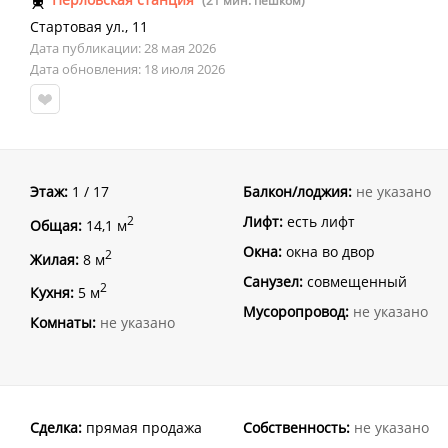
(21 мин. пешком)
Стартовая ул.
,
11
Дата публикации: 28 мая 2026
Дата обновления: 18 июля 2026
Этаж:
1 / 17
Балкон/лоджия:
не указано
Лифт:
есть лифт
2
Общая:
14,1 м
Окна:
окна во двор
2
Жилая:
8 м
Санузел:
совмещенный
2
Кухня:
5 м
Мусоропровод:
не указано
Комнаты:
не указано
Сделка:
прямая продажа
Собственность:
не указано