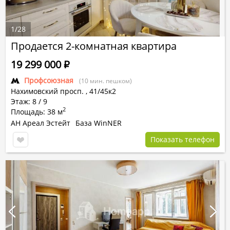
1
/
28
Продается 2-комнатная квартира
19 299 000
Р
Профсоюзная
(10 мин. пешком)
Нахимовский просп.
,
41/45к2
Этаж: 8 / 9
2
Площадь: 38 м
АН Ареал Эстейт
База WinNER
Показать телефон