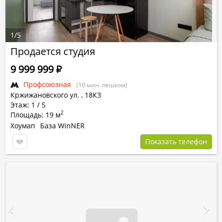
1
/
5
Продается студия
9 999 999
Р
Профсоюзная
(10 мин. пешком)
Кржижановского ул.
,
18К3
Этаж: 1 / 5
2
Площадь: 19 м
Хоумап
База WinNER
Показать телефон