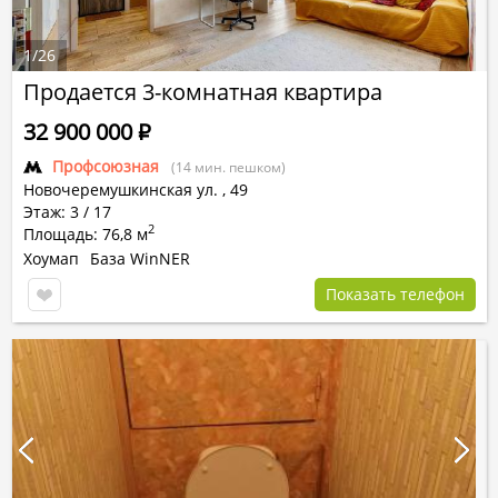
1
/
26
Продается 3-комнатная квартира
32 900 000
Р
Профсоюзная
(14 мин. пешком)
Новочеремушкинская ул.
,
49
Этаж: 3 / 17
2
Площадь: 76,8 м
Хоумап
База WinNER
Показать телефон