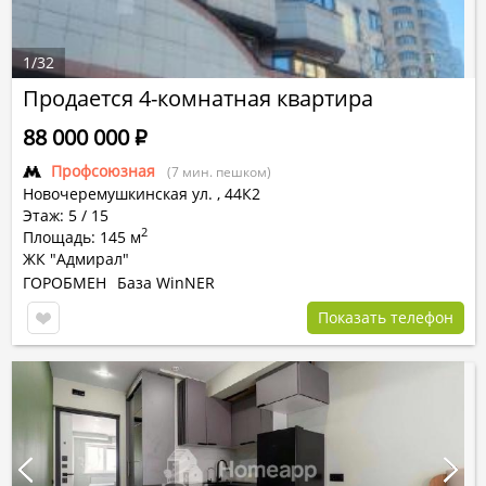
1
/
32
Продается 4-комнатная квартира
88 000 000
Р
Профсоюзная
(7 мин. пешком)
Новочеремушкинская ул.
,
44К2
Этаж: 5 / 15
2
Площадь: 145 м
ЖК "Адмирал"
ГОРОБМЕН
База WinNER
Показать телефон