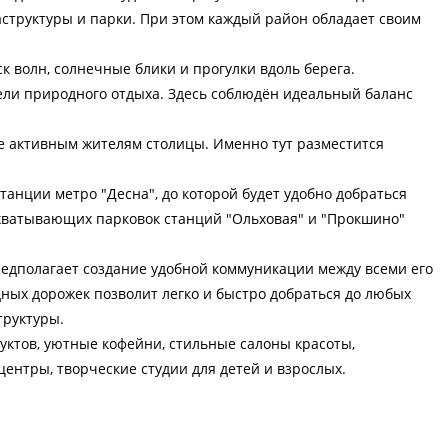
структуры и парки. При этом каждый район обладает своим
еск волн, солнечные блики и прогулки вдоль берега.
тели природного отдыха. Здесь соблюдён идеальный баланс
е активным жителям столицы. Именно тут разместится
танции метро "Десна", до которой будет удобно добраться
ехватывающих парковок станций "Ольховая" и "Прокшино"
редполагает создание удобной коммуникации между всеми его
ных дорожек позволит легко и быстро добраться до любых
труктуры.
уктов, уютные кофейни, стильные салоны красоты,
нтры, творческие студии для детей и взрослых.