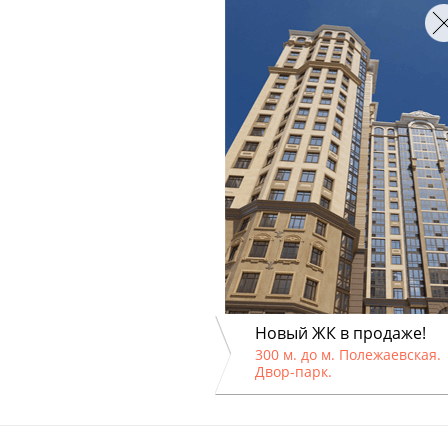
Новый ЖК в продаже!
300 м. до м. Полежаевская.
Двор-парк.