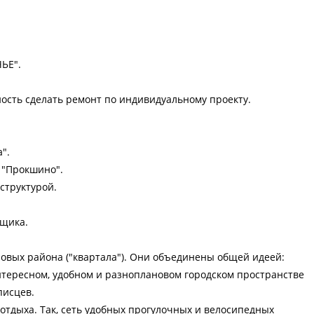
ЬЕ".
ность сделать ремонт по индивидуальному проекту.
".
 "Прокшино".
структурой.
йщика.
овых района ("квартала"). Они объединены общей идеей:
нтересном, удобном и разноплановом городском пространстве
писцев.
 отдыха. Так, сеть удобных прогулочных и велосипедных