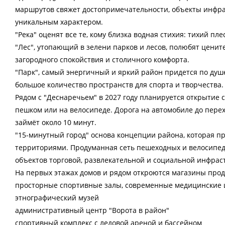
маршрутов свяжет достопримечательности, объекты инфра
уникальным характером.
"Река" оценят все те, кому близка водная стихия: тихий пл
"Лес", утопающий в зелени парков и лесов, полюбят цени
загородного спокойствия и столичного комфорта.
"Парк", самый энергичный и яркий район придется по душ
большое количество пространств для спорта и творчества.
Рядом с "Деснаречьем" в 2027 году планируется открытие с
пешком или на велосипеде. Дорога на автомобиле до пер
займёт около 10 минут.
"15-минутный город" основа концепции района, которая п
территориями. Продуманная сеть пешеходных и велосипед
объектов торговой, развлекательной и социальной инфрас
На первых этажах домов и рядом откроются магазины прод
просторные спортивные залы, современные медицинские це
этнографический музей
административный центр "Ворота в район"
спортивный комплекс с ледовой ареной и бассейном