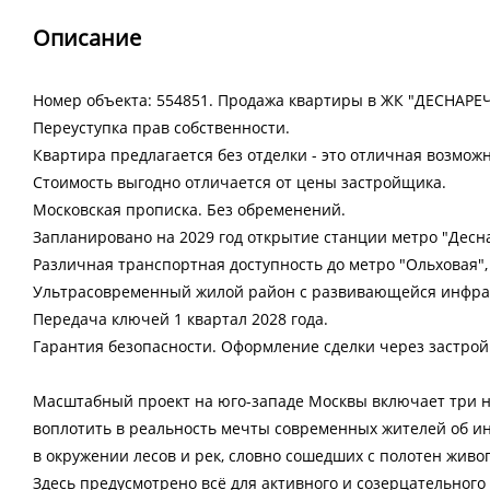
Описание
Номер объекта: 554851. Продажа квартиры в ЖК "ДЕСНАРЕЧ
Переуступка прав собственности.
Квартира предлагается без отделки - это отличная возмож
Стоимость выгодно отличается от цены застройщика.
Московская прописка. Без обременений.
Запланировано на 2029 год открытие станции метро "Десна
Различная транспортная доступность до метро "Ольховая",
Ультрасовременный жилой район с развивающейся инфра
Передача ключей 1 квартал 2028 года.
Гарантия безопасности. Оформление сделки через застро
Масштабный проект на юго-западе Москвы включает три н
воплотить в реальность мечты современных жителей об и
в окружении лесов и рек, словно сошедших с полотен живо
Здесь предусмотрено всё для активного и созерцательного