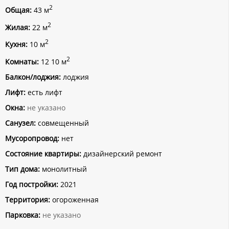
2
Общая:
43 м
2
Жилая:
22 м
2
Кухня:
10 м
2
Комнаты:
12 10 м
Балкон/лоджия:
лоджия
Лифт:
есть лифт
Окна:
не указано
Санузел:
совмещенный
Мусоропровод:
нет
Состояние квартиры:
дизайнерский ремонт
Тип дома:
монолитный
Год постройки:
2021
Территория:
огороженная
Парковка:
не указано