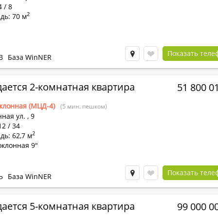
 / 8
2
дь: 70 м
Показать теле
В
База WinNER
ается 2-комнатная квартира
51 800 0
клонная (МЦД-4)
(5 мин. пешком)
ная ул.
,
9
12 / 34
2
ь: 62,7 м
оклонная 9"
Показать теле
Ь
База WinNER
ается 5-комнатная квартира
99 000 0