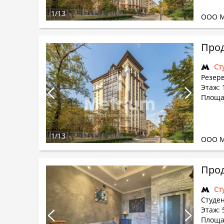
1
/
13
ООО М
Прод
Ст
Резер
Этаж: 
Площа
1
/
13
ООО М
Прод
Ст
Студен
Этаж: 5
Площад