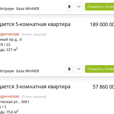
Показать теле
етриум
База WinNER
ается 5-комнатная квартира
189 000 0
уденческая
(4 мин. пешком)
вный пр-д
,
4
18 / 22
2
дь: 227 м
Показать теле
етриум
База WinNER
ается 3-комнатная квартира
57 860 0
уденческая
(5 мин. пешком)
ческая ул.
,
30К1
 / 5
2
ь: 75,6 м