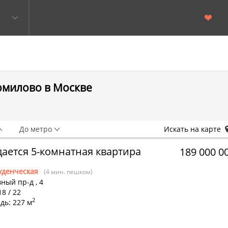
омилово в Москве
До метро
Искать на карте
ается 5-комнатная квартира
189 000 0
уденческая
(4 мин. пешком)
вный пр-д
,
4
18 / 22
2
дь: 227 м