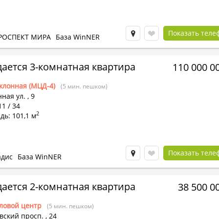
Показать теле
РОСПЕКТ МИРА
База WinNER
ается 3-комнатная квартира
110 000 0
клонная (МЦД-4)
(5 мин. пешком)
ная ул.
,
9
11 / 34
2
ь: 101,1 м
Показать теле
адис
База WinNER
ается 2-комнатная квартира
38 500 0
ловой центр
(5 мин. пешком)
вский просп.
,
24