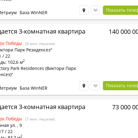
Показать теле
етриум
База WinNER
ается 3-комнатная квартира
140 000 0
рк Победы
(6 мин. пешком)
иктори Парк Резиденсез"
1 / 22
2
ь: 102,6 м
ctory Park Residences (Виктори Парк
нсез)"
Показать теле
етриум
База WinNER
ается 3-комнатная квартира
73 000 0
рк Победы
(7 мин. пешком)
ная ул.
,
9
17 / 22
2
ь: 83,7 м