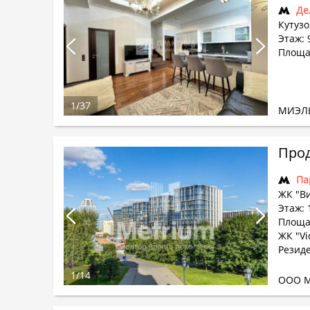
Де
Кутузо
Этаж: 
Площа
1
/
37
МИЭЛ
Прод
Па
ЖК "В
Этаж: 
Площад
ЖК "Vi
Резиде
1
/
14
ООО М