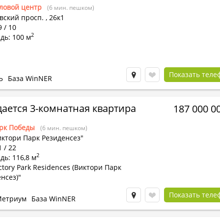
ловой центр
(6 мин. пешком)
вский просп.
,
26к1
9 / 10
2
дь: 100 м
Показать теле
Ь
База WinNER
ается 3-комнатная квартира
187 000 0
рк Победы
(6 мин. пешком)
иктори Парк Резиденсез"
1 / 22
2
ь: 116,8 м
ctory Park Residences (Виктори Парк
нсез)"
Показать теле
етриум
База WinNER