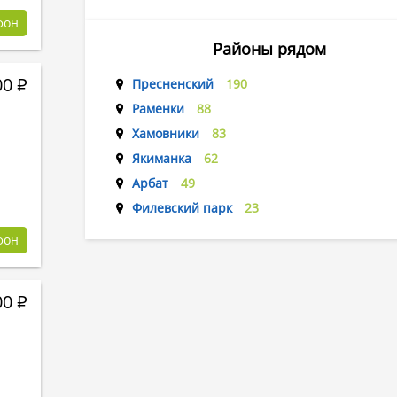
фон
Районы рядом
00
Р
Пресненский
190
Раменки
88
Хамовники
83
Якиманка
62
Арбат
49
Филевский парк
23
фон
00
Р