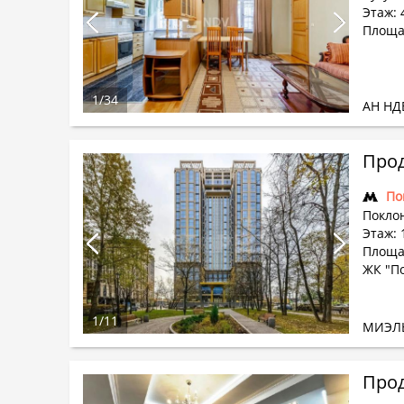
Этаж: 4
Площа
1
/
34
АН НД
Прод
По
Поклон
Этаж: 
Площад
ЖК "П
1
/
11
МИЭЛ
Прод