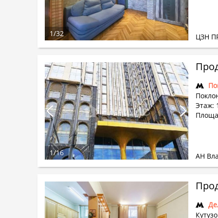
1
/
32
ЦЗН П
Прод
По
Поклон
Этаж: 
Площад
1
/
16
АН Вл
Прод
Де
Кутузо