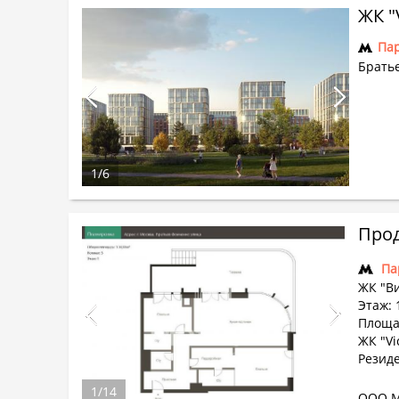
Па
Братье
1
/
6
Прод
Па
ЖК "В
Этаж: 
Площад
ЖК "Vi
Резиде
1
/
14
ООО М