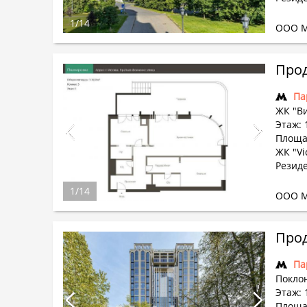
1
/
14
ООО М
Прод
Па
ЖК "В
Этаж: 
Площад
ЖК "Vi
Резиде
1
/
14
ООО М
Прод
Па
Поклон
Этаж: 
Площад