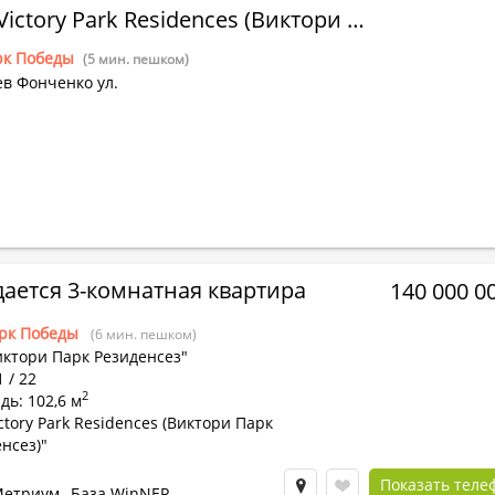
ЖК "Victory Park Residences (Виктори Парк Резиденсез)"
рк Победы
(5 мин. пешком)
в Фонченко ул.
ается 3-комнатная квартира
140 000 0
рк Победы
(6 мин. пешком)
иктори Парк Резиденсез"
1 / 22
2
ь: 102,6 м
ctory Park Residences (Виктори Парк
нсез)"
Показать теле
етриум
База WinNER