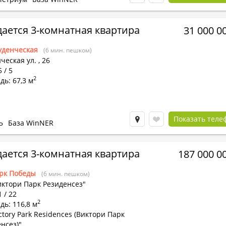
ается 3-комнатная квартира
31 000 0
уденческая
(6 мин. пешком)
ческая ул.
,
26
 / 5
2
ь: 67,3 м
Показать теле
Ь
База WinNER
ается 3-комнатная квартира
187 000 0
рк Победы
(6 мин. пешком)
иктори Парк Резиденсез"
1 / 22
2
ь: 116,8 м
ctory Park Residences (Виктори Парк
нсез)"