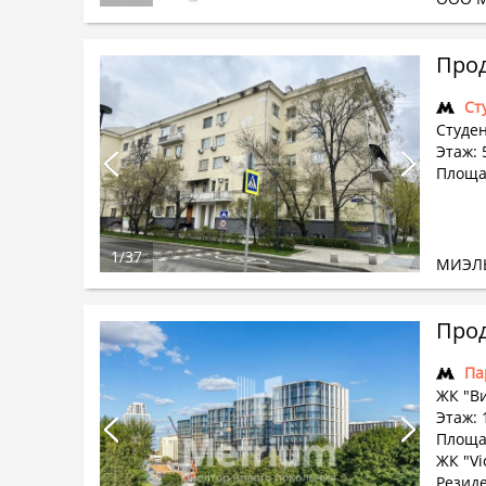
Прод
Ст
Студен
Этаж: 5
Площад
1
/
37
МИЭЛ
Прод
Па
ЖК "В
Этаж: 
Площад
ЖК "Vi
Резиде