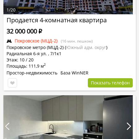
1
/
20
Продается 4-комнатная квартира
32 000 000
Р
Покровское (МЦД-2)
(16 мин. пешком)
Покровское метро (МЦД-2)
(
Южный адм. округ
)
Радиальная 6-я ул. , 7/1к1
Этаж: 10 / 20
2
Площадь: 111,9 м
Простор-недвижимость
База WinNER
Показать телефон