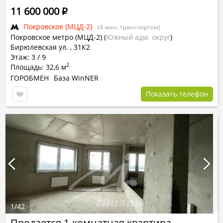
11 600 000
Р
Покровское (МЦД-2)
(4 мин. транспортом)
Покровское метро (МЦД-2)
(
Южный адм. округ
)
Бирюлевская ул. , 31К2
Этаж: 3 / 9
2
Площадь: 32,6 м
ГОРОБМЕН
База WinNER
Показать телефон
1
/
42
Продается 1-комнатная квартира