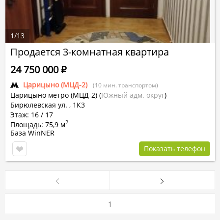
1
/
13
Продается 3-комнатная квартира
24 750 000
Р
Царицыно (МЦД-2)
(10 мин. транспортом)
Царицыно метро (МЦД-2)
(
Южный адм. округ
)
Бирюлевская ул. , 1К3
Этаж: 16 / 17
2
Площадь: 75,9 м
База WinNER
Показать телефон
1