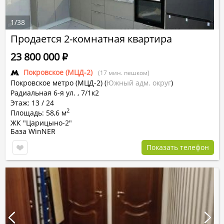
1
/
38
Продается 2-комнатная квартира
23 800 000
Р
Покровское (МЦД-2)
(17 мин. пешком)
Покровское метро (МЦД-2)
(
Южный адм. округ
)
Радиальная 6-я ул. , 7/1к2
Этаж: 13 / 24
2
Площадь: 58,6 м
ЖК "Царицыно-2"
База WinNER
Показать телефон