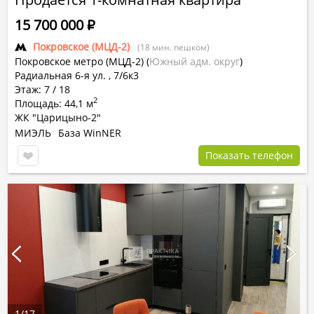
15 700 000
Р
Покровское (МЦД-2)
(18 мин. пешком)
Покровское метро (МЦД-2)
(
Южный адм. округ
)
Радиальная 6-я ул. , 7/6к3
Этаж: 7 / 18
2
Площадь: 44,1 м
ЖК "Царицыно-2"
МИЭЛЬ
База WinNER
Показать телефон
1
/
17