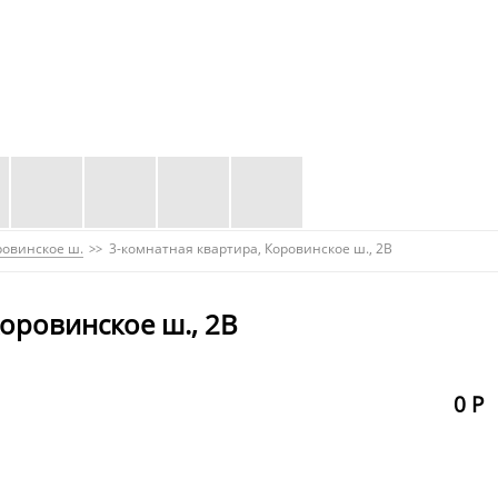
ровинское ш.
3-комнатная квартира, Коровинское ш., 2В
оровинское ш., 2В
0 Р