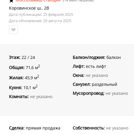
(14 мин. пешком)
Коровинское ш.
,
2В
Дата публикации: 25 февраля 2025
Дата обновления: 29 августа 2025
Этаж:
22 / 24
Балкон/лоджия:
балкон
Лифт:
есть лифт
2
Общая:
71,6 м
Окна:
не указано
2
Жилая:
45,9 м
Санузел:
раздельный
2
Кухня:
10,1 м
Мусоропровод:
не указано
Комнаты:
не указано
Сделка:
прямая продажа
Собственность:
не указано