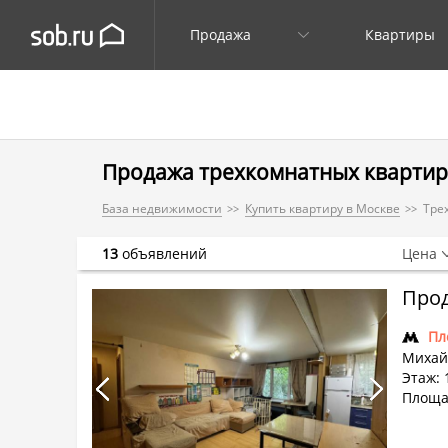
Продажа
Квартиры
Продажа трехкомнатных квартир
База недвижимости
Купить квартиру в Москве
Тре
13
объявлений
Цена
Прод
Пл
Михай
Этаж: 1
Площа