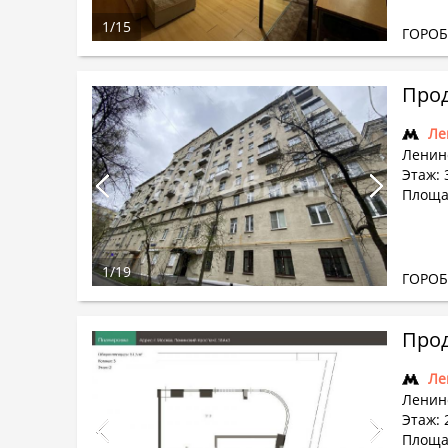
1
/
15
ГОРО
Прод
Ле
Ленин
Этаж: 3
Площад
1
/
19
ГОРО
Прод
Ле
Ленин
Этаж: 
Площад