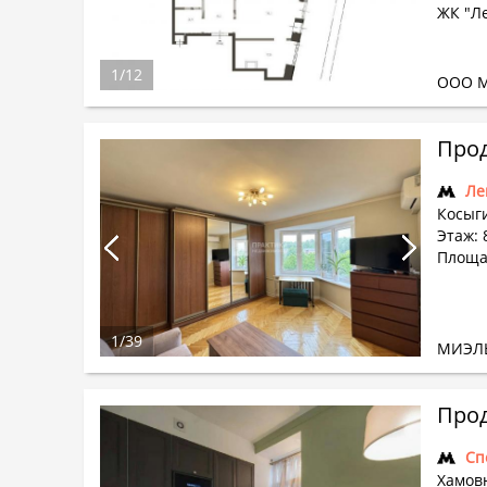
ЖК "Л
1
/
12
ООО М
Прод
Ле
Косыги
Этаж: 
Площад
1
/
39
МИЭЛ
Прод
Сп
Хамовн