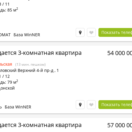
3 / 11
2
дь: 85 м
Показать теле
ОМАТ
База WinNER
ается 3-комнатная квартира
54 000 0
льская
(13 мин. пешком)
ловский Верхний 4-й пр-д
,
1
1 / 12
2
дь: 79 м
Донской
Показать теле
Ь
База WinNER
ается 3-комнатная квартира
57 000 0