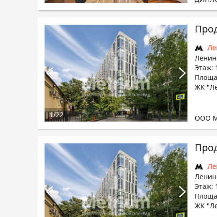
Прод
Ле
Ленин
Этаж: 
Площа
ЖК "Л
1
/
22
ООО М
Прод
Ле
Ленин
Этаж: 
Площа
ЖК "Л