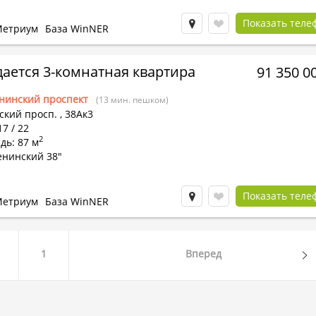
Показать теле
етриум
База WinNER
ается 3-комнатная квартира
91 350 0
нинский проспект
(13 мин. пешком)
ский просп.
,
38Ак3
17 / 22
2
дь: 87 м
енинский 38"
Показать теле
етриум
База WinNER
1
Вперед