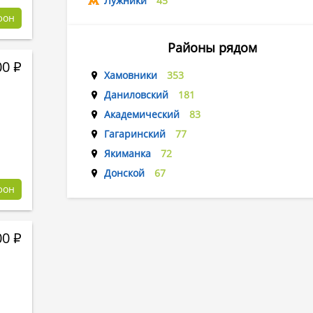
Лужники
45
фон
Районы рядом
00
Р
Хамовники
353
Даниловский
181
Академический
83
Гагаринский
77
Якиманка
72
Донской
67
фон
00
Р