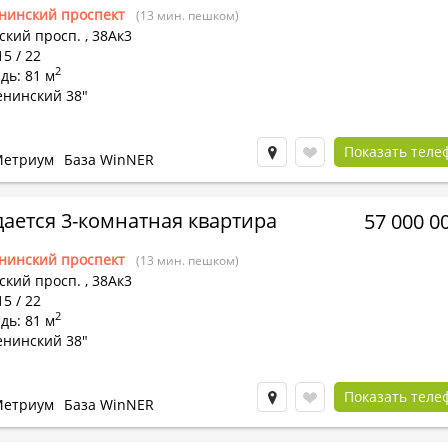
нинский проспект
(13 мин. пешком)
ский просп.
,
38Ак3
15 / 22
2
дь: 81 м
енинский 38"
Показать теле
етриум
База WinNER
ается 3-комнатная квартира
57 000 0
нинский проспект
(13 мин. пешком)
ский просп.
,
38Ак3
15 / 22
2
дь: 81 м
енинский 38"
Показать теле
етриум
База WinNER