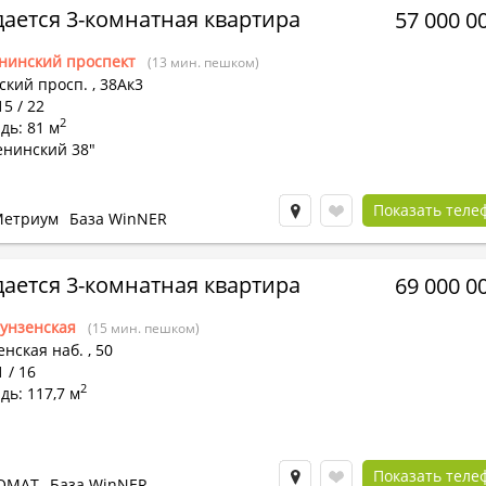
ается 3-комнатная квартира
57 000 0
нинский проспект
(13 мин. пешком)
ский просп.
,
38Ак3
15 / 22
2
дь: 81 м
енинский 38"
Показать теле
етриум
База WinNER
ается 3-комнатная квартира
69 000 0
унзенская
(15 мин. пешком)
енская наб.
,
50
1 / 16
2
ь: 117,7 м
Показать теле
ОМАТ
База WinNER