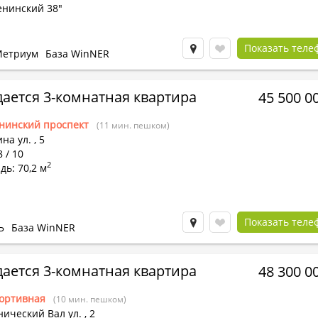
енинский 38"
Показать теле
етриум
База WinNER
ается 3-комнатная квартира
45 500 0
нинский проспект
(11 мин. пешком)
на ул.
,
5
8 / 10
2
ь: 70,2 м
Показать теле
Ь
База WinNER
ается 3-комнатная квартира
48 300 0
ортивная
(10 мин. пешком)
ический Вал ул.
,
2