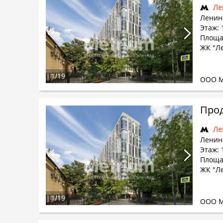
Ле
Ленин
Этаж: 
Площа
ЖК "Л
1
/
19
ООО М
Прод
Ле
Ленин
Этаж: 
Площа
ЖК "Л
1
/
19
ООО М