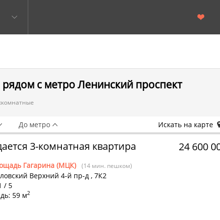
 рядом с метро Ленинский проспект
хкомнатные
До метро
Искать на карте
ается 3-комнатная квартира
24 600 0
ощадь Гагарина (МЦК)
(14 мин. пешком)
ловский Верхний 4-й пр-д
,
7К2
 / 5
2
дь: 59 м