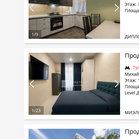
Этаж: 
Площа
1
/
9
ДИПЛ
Прод
Ту
Михай
Этаж: 
Площа
Level 
1
/
23
МИЭЛ
Прод