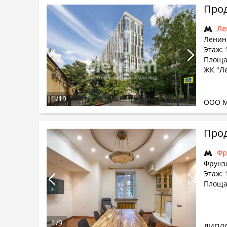
Прод
Ле
Ленин
Этаж: 
Площа
ЖК "Л
1
/
19
ООО М
Прод
Фр
Фрунз
Этаж: 
Площад
1
/
9
ДИПЛ