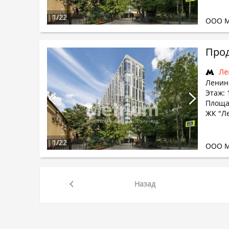
1
/
22
ООО М
Прод
Ле
Ленин
Этаж: 
Площа
ЖК "Л
1
/
22
ООО М
Назад