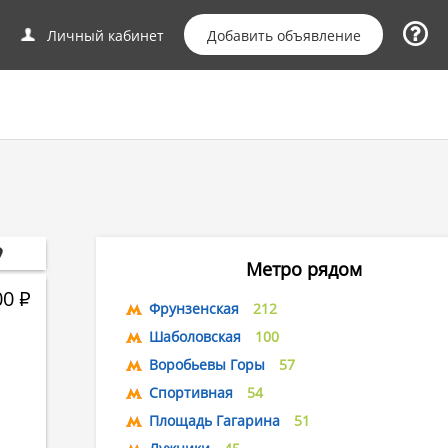
Добавить объявление
Личный кабинет
Метро рядом
00
Р
Фрунзенская
212
Шаболовская
100
Воробьевы Горы
57
Спортивная
54
Площадь Гагарина
51