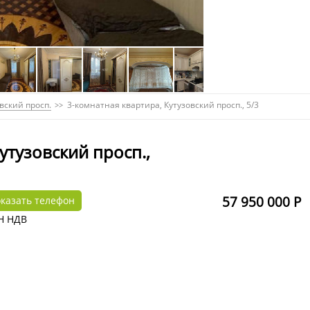
вский просп.
3-комнатная квартира, Кутузовский просп., 5/3
утузовский просп.,
57 950 000 Р
казать телефон
Н НДВ