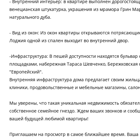
- Внутренний интерьер: в квартире выполнен дорогостоящ
венецианская штукатурка, украшения из мрамора Грин Мар
натурального дуба.
- Вид из окон: Из окон квартиры открываются потрясающие 
Лоджия одной из спален выходит во внутренний двор.
-Инфраструктура: В пешей доступности находятся бульвар
площадками, набережная Тараса Шевченко, Бережковская н
"Европейский".
Внутренняя инфраструктура дома предлагает своим жильца
клиники, продовольственные и мебельные магазины, салон
Мы уверены, что такая уникальная недвижимость обязате
собственное семейное гнездо. Ждем ваших звонков и сообщ
вашей будущей любимой квартиры!
Приглашаем на просмотр в самое ближайшее время. Ваша н