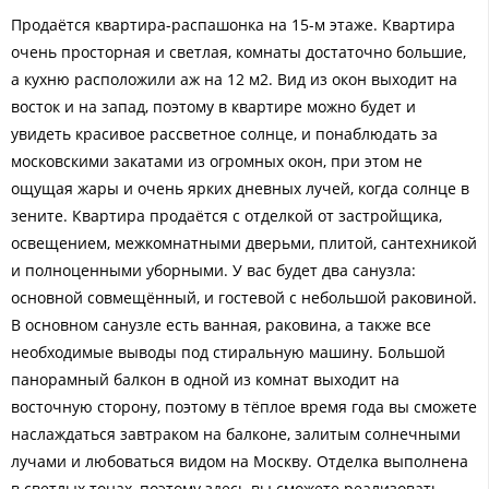
Продаётся квартира-распашонка на 15-м этаже. Квартира
очень просторная и светлая, комнаты достаточно большие,
а кухню расположили аж на 12 м2. Вид из окон выходит на
восток и на запад, поэтому в квартире можно будет и
увидеть красивое рассветное солнце, и понаблюдать за
московскими закатами из огромных окон, при этом не
ощущая жары и очень ярких дневных лучей, когда солнце в
зените. Квартира продаётся с отделкой от застройщика,
освещением, межкомнатными дверьми, плитой, сантехникой
и полноценными уборными. У вас будет два санузла:
основной совмещённый, и гостевой с небольшой раковиной.
В основном санузле есть ванная, раковина, а также все
необходимые выводы под стиральную машину. Большой
панорамный балкон в одной из комнат выходит на
восточную сторону, поэтому в тёплое время года вы сможете
наслаждаться завтраком на балконе, залитым солнечными
лучами и любоваться видом на Москву. Отделка выполнена
в светлых тонах, поэтому здесь вы сможете реализовать