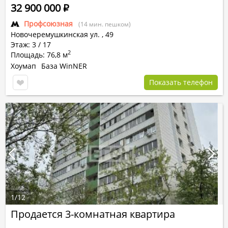
32 900 000
Р
Профсоюзная
(14 мин. пешком)
Новочеремушкинская ул.
,
49
Этаж: 3 / 17
2
Площадь: 76,8 м
Хоумап
База WinNER
Показать телефон
1
/
12
Продается 3-комнатная квартира