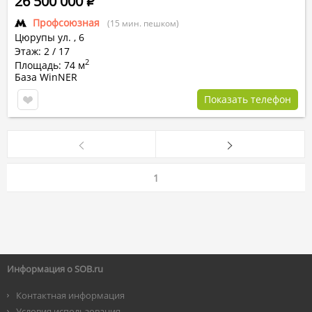
26 500 000
Р
Профсоюзная
(15 мин. пешком)
Цюрупы ул.
,
6
Этаж: 2 / 17
2
Площадь: 74 м
База WinNER
Показать телефон
1
Информация о SOB.ru
Контактная информация
Условия использования