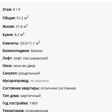
Этаж:
8 / 9
2
Общая:
51,2 м
2
Жилая:
31,6 м
2
Кухня:
8,3 м
2
Комнаты:
20,5/11,1 м
Балкон/лоджия:
балкон
Лифт:
лифт пассажирский
Окна:
окна во двор
Санузел:
раздельный
Мусоропровод:
не указано
Состояние квартиры:
отличное состояние
Тип дома:
кирпичный
Год постройки:
1969
Территория:
огороженная