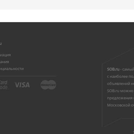
u
мация
вания
нциальности
SOB.ru
- самый
с наиболее по
объявлений н
SOB.ru можно 
предложения 
Московской о