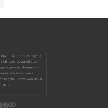
 крупный интернет-портал
лной и достоверной базой
едвижимости. Именно на
найти все актуальные
по недвижимости Москвы и
бласти.