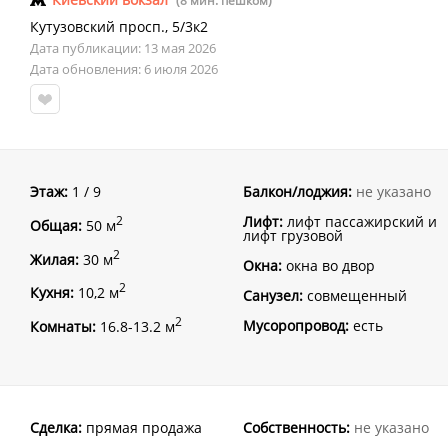
(8 мин. пешком)
Кутузовский просп.
,
5/3к2
Дата публикации: 13 мая 2026
Дата обновления: 6 июля 2026
Этаж:
1 / 9
Балкон/лоджия:
не указано
Лифт:
лифт пассажирский и
2
Общая:
50 м
лифт грузовой
2
Жилая:
30 м
Окна:
окна во двор
2
Кухня:
10,2 м
Санузел:
совмещенный
2
Мусоропровод:
есть
Комнаты:
16.8-13.2 м
Сделка:
прямая продажа
Собственность:
не указано