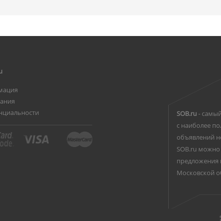
u
мация
вания
нциальности
SOB.ru
- самый
с наиболее по
объявлений н
SOB.ru можно 
предложения 
Московской о