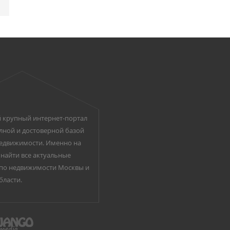
 крупный интернет-портал
лной и достоверной базой
едвижимости. Именно на
найти все актуальные
по недвижимости Москвы и
бласти.