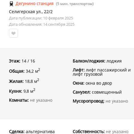
Дегунино станция
(5 мин. транспортом)
Селигерская ул.
,
22/2
Дата публикации: 10 февраля 2025
Дата обновления: 14 сентября 2025
Этаж:
14 / 16
Балкон/лоджия:
лоджия
Лифт:
лифт пассажирский и
2
Общая:
34,2 м
лифт грузовой
2
Жилая:
18,8 м
Окна:
окна во двор
2
Кухня:
9,8 м
Санузел:
совмещенный
Комнаты:
не указано
Мусоропровод:
не указано
Сделка:
альтернатива
Собственность:
не указано