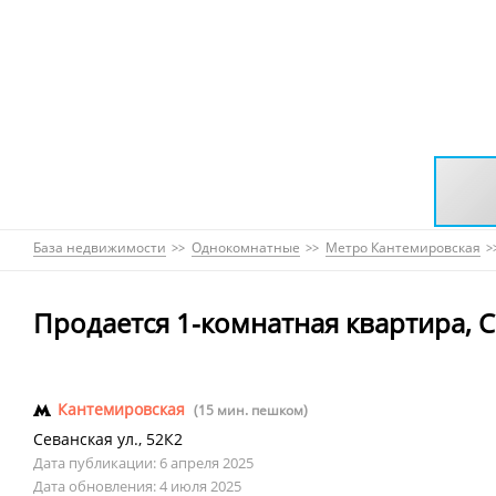
База недвижимости
Однокомнатные
Метро Кантемировская
Продается 1-комнатная квартира, С
Кантемировская
(15 мин. пешком)
Севанская ул.
,
52К2
Дата публикации: 6 апреля 2025
Дата обновления: 4 июля 2025