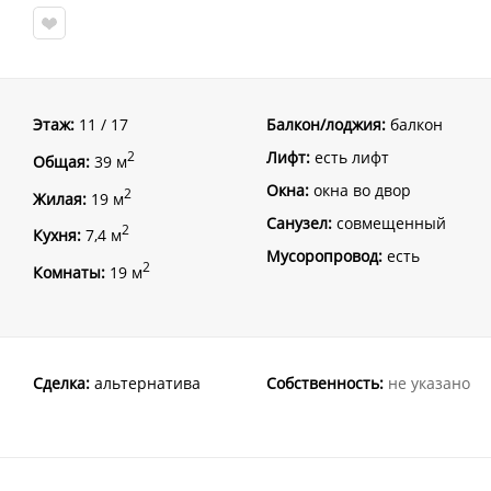
Этаж:
11 / 17
Балкон/лоджия:
балкон
Лифт:
есть лифт
2
Общая:
39 м
Окна:
окна во двор
2
Жилая:
19 м
Санузел:
совмещенный
2
Кухня:
7,4 м
Мусоропровод:
есть
2
Комнаты:
19 м
Сделка:
альтернатива
Собственность:
не указано