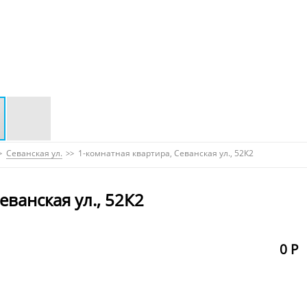
Севанская ул.
1-комнатная квартира, Севанская ул., 52К2
еванская ул., 52К2
0 Р