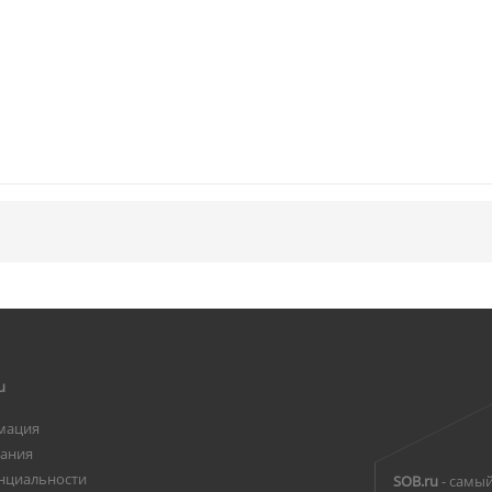
u
мация
вания
нциальности
SOB.ru
- самый