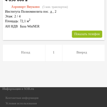
Аэропорт Внуково
(5 мин. транспортом)
Института Полиомиелита пос.
д.,
2
Этаж: 2 / 4
2
Площадь: 72,1 м
АН НДВ
База WinNER
Показать телефон
Назад
1
Вперед
Информация о SOB.ru
Контактная информация
Условия использования