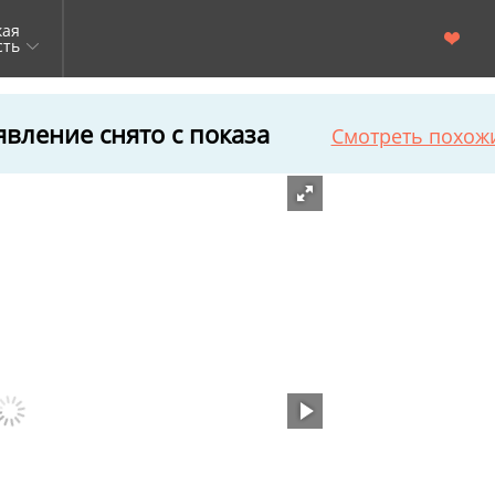
кая
сть
вление снято с показа
Смотреть похож