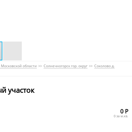
 Московской области
Солнечногорск гор. округ
Соколово д.
й участок
0 Р
0 за м.кв.