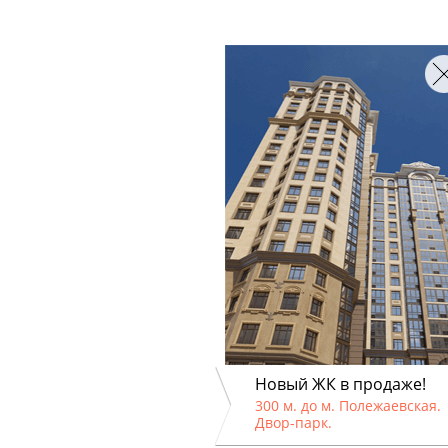
Новый ЖК в продаже!
300 м. до м. Полежаевская.
Двор-парк.