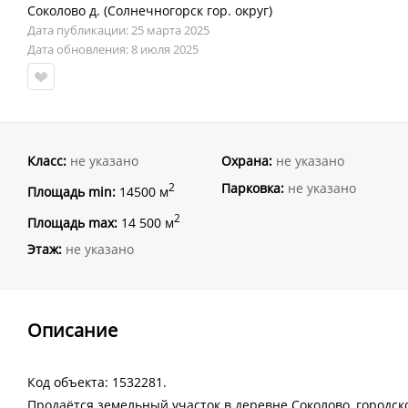
Соколово д.
(
Солнечногорск гор. округ
)
Дата публикации: 25 марта 2025
Дата обновления: 8 июля 2025
Класс:
не указано
Охрана:
не указано
Парковка:
не указано
2
Площадь min:
14500 м
2
Площадь max:
14 500 м
Этаж:
не указано
Описание
Код объекта: 1532281.
Продаётся земельный участок в деревне Соколово, городск