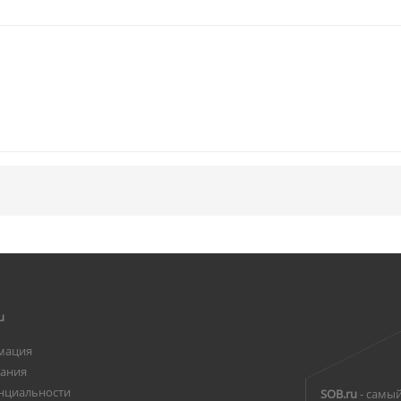
u
мация
вания
нциальности
SOB.ru
- самый