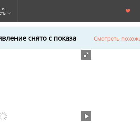
кая
сть
вление снято с показа
Смотреть похож