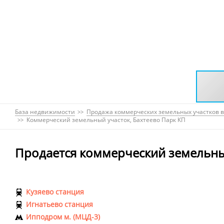
База недвижимости
Продажа коммерческих земельных участков в
Коммерческий земельный участок, Бахтеево Парк КП
Продается коммерческий земельны
Кузяево станция
Игнатьево станция
Ипподром м. (МЦД-3)