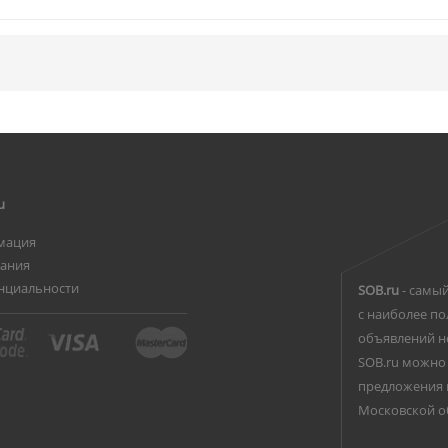
u
мация
вания
нциальности
SOB.ru
- самый
с наиболее по
объявлений н
SOB.ru можно 
предложения 
Московской о