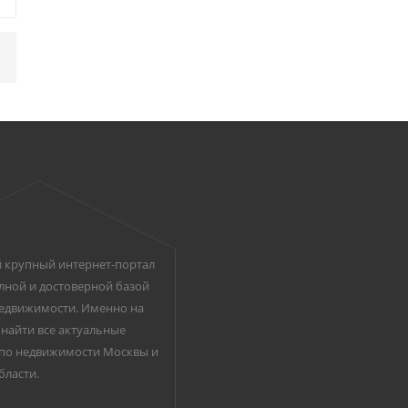
 крупный интернет-портал
лной и достоверной базой
едвижимости. Именно на
найти все актуальные
по недвижимости Москвы и
бласти.