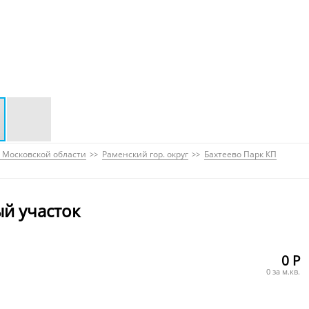
 Московской области
Раменский гор. округ
Бахтеево Парк КП
й участок
0 Р
0 за м.кв.