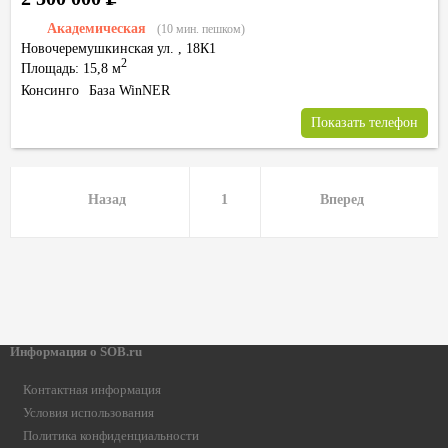
Академическая
(10 мин. пешком)
Новочеремушкинская ул.
,
18К1
2
Площадь: 15,8 м
Консинго
База WinNER
Показать телефон
Назад
1
Вперед
Информация о SOB.ru
Контактная информация
Условия использования
Политика конфиденциальности