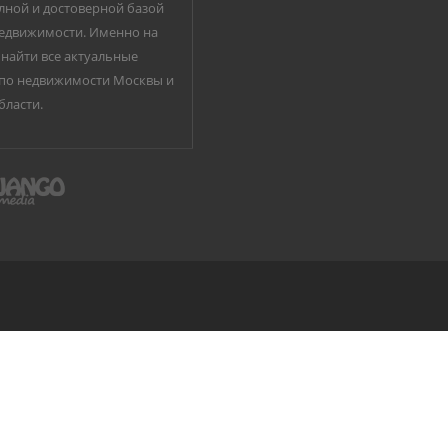
лной и достоверной базой
едвижимости. Именно на
найти все актуальные
по недвижимости Москвы и
бласти.