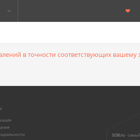
влений в точности соответствующих вашему з
u
мация
вания
нциальности
SOB.ru
- самый