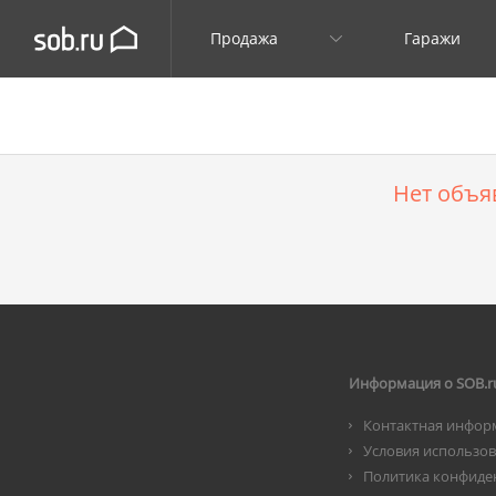
Продажа
Гаражи
Нет объя
Информация о SOB.r
Контактная инфор
Условия использо
Политика конфиде