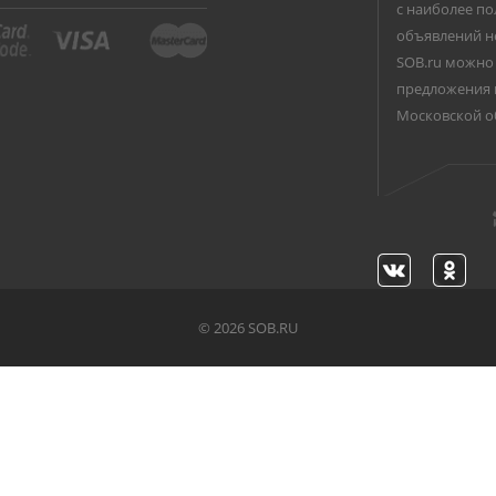
с наиболее по
объявлений н
SOB.ru можно 
предложения 
Московской о
©
2026 SOB.RU