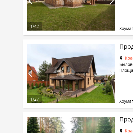
1
/
42
Хоума
Прод
Кра
Былово
Площа
1
/
27
Хоума
Кра