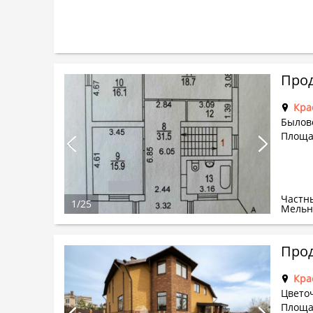
Прод
Кра
Былово
Площа
Частн
1
/
25
Мельн
Прод
Кра
Цвето
Площа