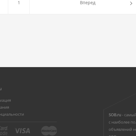
1
Вперед
u
мация
вания
нциальности
SOB.ru
- самый
с наиболее по
объявлений н