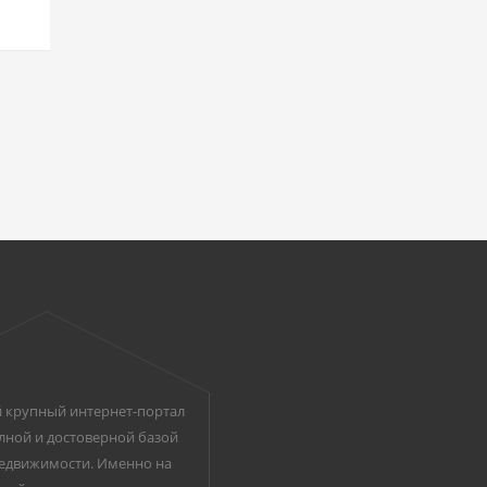
 крупный интернет-портал
лной и достоверной базой
едвижимости. Именно на