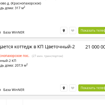
во д. (Краснопахорское)
2
дь дома: 317 м
Показать теле
п
База WinNER
ается коттедж в КП Цветочный-2
21 000 0
снопахорское пос.
(27 мин. транспортом)
чный-2 КП
2
ь дома: 207,9 м
Показать теле
п
База WinNER