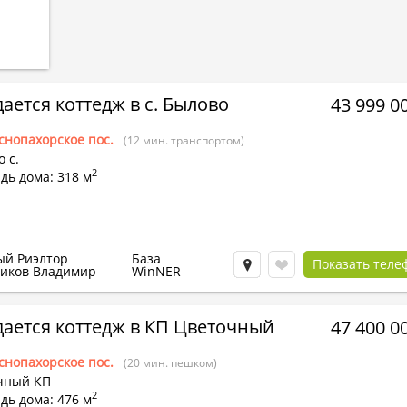
ается коттедж в с. Былово
43 999 0
снопахорское пос.
(12 мин. транспортом)
 с.
2
дь дома: 318 м
ый Риэлтор
База
Показать теле
иков Владимир
WinNER
ается коттедж в КП Цветочный
47 400 0
снопахорское пос.
(20 мин. пешком)
чный КП
2
дь дома: 476 м