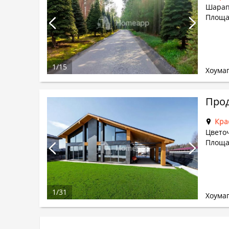
Шарапо
Площа
1
/
15
Хоума
Прод
Кра
Цвето
Площад
1
/
31
Хоума