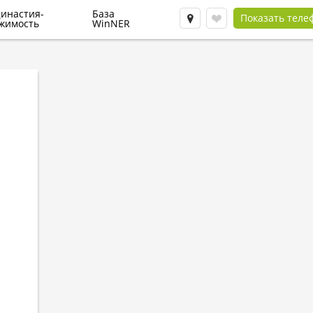
инастия-
База
Показать теле
жимость
WinNER