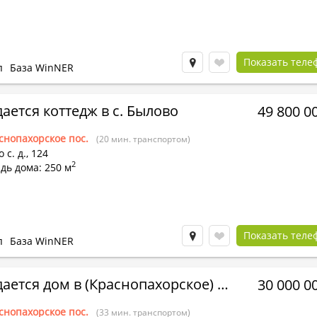
Показать теле
п
База WinNER
ается коттедж в с. Былово
49 800 0
снопахорское пос.
(20 мин. транспортом)
 с.
д.,
124
2
дь дома: 250 м
Показать теле
п
База WinNER
Продается дом в (Краснопахорское) Шарапово д.
30 000 0
снопахорское пос.
(33 мин. транспортом)