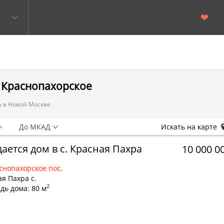
и Краснопахорское
 в Новой Москве
До МКАД
Искать на карте
ается дом в с. Красная Пахра
10 000 0
снопахорское пос.
я Пахра с.
2
дь дома: 80 м