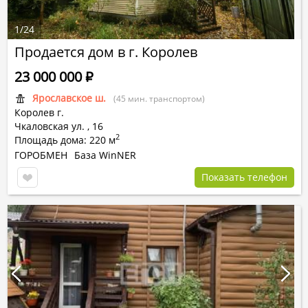
1
/
24
Продается дом в г. Королев
23 000 000
Р
Ярославское ш.
(45 мин. транспортом)
Королев г.
Чкаловская ул.
,
16
2
Площадь дома: 220 м
ГОРОБМЕН
База WinNER
Показать телефон