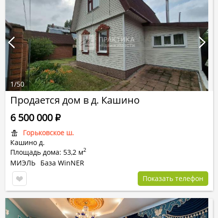
1
/
50
Продается дом в д. Кашино
6 500 000
Р
Горьковское ш.
Кашино д.
2
Площадь дома: 53,2 м
МИЭЛЬ
База WinNER
Показать телефон