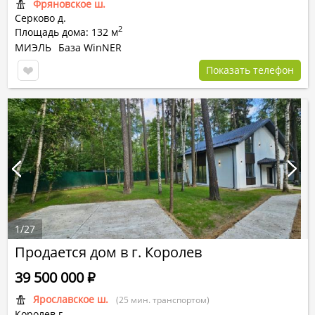
Фряновское ш.
Серково д.
2
Площадь дома: 132 м
МИЭЛЬ
База WinNER
Показать телефон
1
/
27
Продается дом в г. Королев
39 500 000
Р
Ярославское ш.
(25 мин. транспортом)
Королев г.