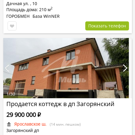
Дачная ул.
,
10
2
Площадь дома: 210 м
ГОРОБМЕН
База WinNER
Показать телефон
1
/
30
Продается коттедж в дп Загорянский
29 900 000
Р
Ярославское ш.
(14 мин. пешком)
Загорянский дп