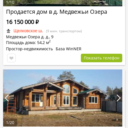
1
/
10
Продается дом в д. Медвежьи Озера
16 150 000
Р
Щелковское ш.
(9 мин. транспортом)
Медвежьи Озера д.
д.,
9
2
Площадь дома: 54,2 м
Простор-недвижимость
База WinNER
Показать телефон
1
/
20