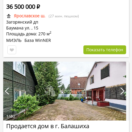
36 500 000
Р
Ярославское ш.
(27 мин. пешком)
Загорянский дп
Баумана ул.
,
15
2
Площадь дома: 270 м
МИЭЛЬ
База WinNER
Показать телефон
1
/
40
Продается дом в г. Балашиха