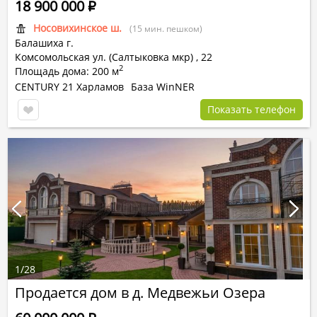
18 900 000
Р
Носовихинское ш.
(15 мин. пешком)
Балашиха г.
Комсомольская ул. (Салтыковка мкр)
,
22
2
Площадь дома: 200 м
CENTURY 21 Харламов
База WinNER
Показать телефон
1
/
28
Продается дом в д. Медвежьи Озера