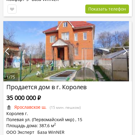
Показать телефон
1
/
75
Продается дом в г. Королев
35 000 000
Р
Ярославское ш.
(15 мин. пешком)
Королев г.
Полевая ул. (Первомайский мкр)
,
15
2
Площадь дома: 387,6 м
ООО Эксперт
База WinNER