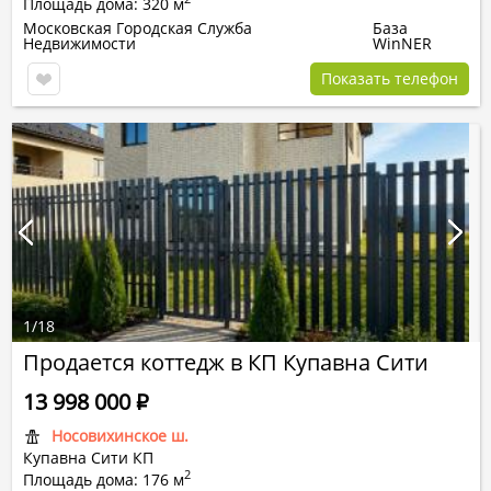
Площадь дома: 320 м
Московская Городская Служба
База
Недвижимости
WinNER
Показать телефон
1
/
18
Продается коттедж в КП Купавна Сити
13 998 000
Р
Носовихинское ш.
Купавна Сити КП
2
Площадь дома: 176 м