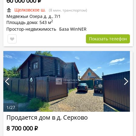
60 000 000
Р
Щелковское ш.
(8 мин. транспортом)
Медвежьи Озера д.
д.,
7/1
2
Площадь дома: 543 м
Простор-недвижимость
База WinNER
Показать телефон
1
/
27
Продается дом в д. Серково
8 700 000
Р