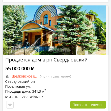
1
/
43
Продается дом в рп Свердловский
55 000 000
Р
Щелковское ш.
(4 мин. транспортом)
Свердловский рп
Поселковая ул.
2
Площадь дома: 341,3 м
МИЭЛЬ
База WinNER
Показать телефон