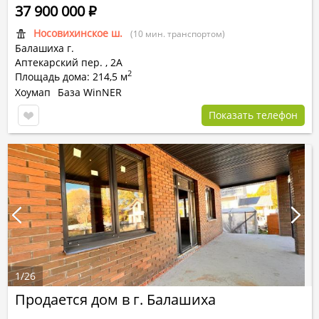
37 900 000
Р
Носовихинское ш.
(10 мин. транспортом)
Балашиха г.
Аптекарский пер.
,
2А
2
Площадь дома: 214,5 м
Хоумап
База WinNER
Показать телефон
1
/
26
Продается дом в г. Балашиха