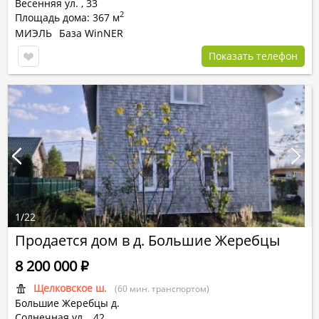
Весенняя ул.
,
33
2
Площадь дома: 367 м
МИЭЛЬ
База WinNER
Показать телефон
1
/
22
Продается дом в д. Большие Жеребцы
8 200 000
Р
Щелковское ш.
(60 мин. транспортом)
Большие Жеребцы д.
Солнечная ул.
,
42