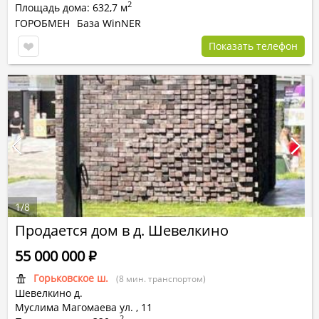
2
Площадь дома: 632,7 м
ГОРОБМЕН
База WinNER
Показать телефон
1
/
8
Продается дом в д. Шевелкино
55 000 000
Р
Горьковское ш.
(8 мин. транспортом)
Шевелкино д.
Муслима Магомаева ул.
,
11
2