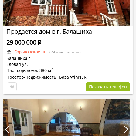
1
/
9
Продается дом в г. Балашиха
29 000 000
Р
Горьковское ш.
(29 мин. пешком)
Балашиха г.
Еловая ул.
2
Площадь дома: 380 м
Простор-недвижимость
База WinNER
Показать телефон