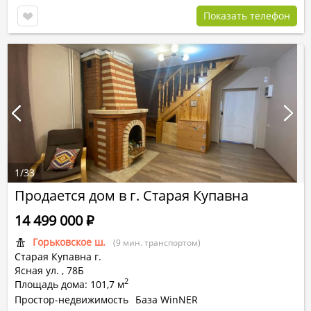
Показать телефон
1
/
33
Продается дом в г. Старая Купавна
14 499 000
Р
Горьковское ш.
(9 мин. транспортом)
Старая Купавна г.
Ясная ул.
,
78Б
2
Площадь дома: 101,7 м
Простор-недвижимость
База WinNER