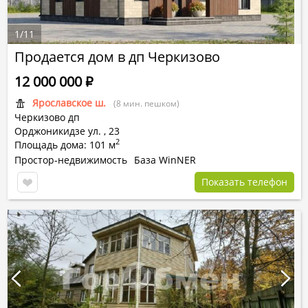
1
/
11
Продается дом в дп Черкизово
12 000 000
Р
Ярославское ш.
(8 мин. пешком)
Черкизово дп
Орджоникидзе ул.
,
23
2
Площадь дома: 101 м
Простор-недвижимость
База WinNER
Показать телефон