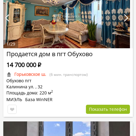
1
/
29
Продается дом в пгт Обухово
14 700 000
Р
Горьковское ш.
(6 мин. транспортом)
Обухово пгт
Калинина ул.
,
32
2
Площадь дома: 220 м
МИЭЛЬ
База WinNER
Показать телефон