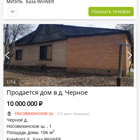
МИЭЛЬ
База WinNER
Показать телефон
1
/
14
Продается дом в д. Черное
10 000 000
Р
Носовихинское ш.
(10 мин. пешком)
Черное д.
Носовихинское ш.
,
1
2
Площадь дома: 106 м
Комфорт-5
База WinNER