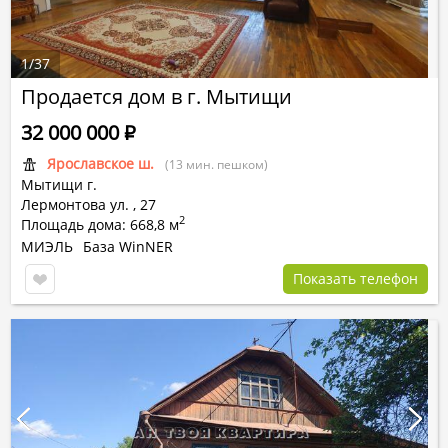
1
/
37
Продается дом в г. Мытищи
32 000 000
Р
Ярославское ш.
(13 мин. пешком)
Мытищи г.
Лермонтова ул.
,
27
2
Площадь дома: 668,8 м
МИЭЛЬ
База WinNER
Показать телефон