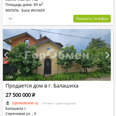
2
Площадь дома: 89 м
МИЭЛЬ
База WinNER
Показать телефон
1
/
49
Продается дом в г. Балашиха
27 500 000
Р
Щелковское ш.
(14 мин. транспортом)
Балашиха г.
Сиреневая ул.
,
9