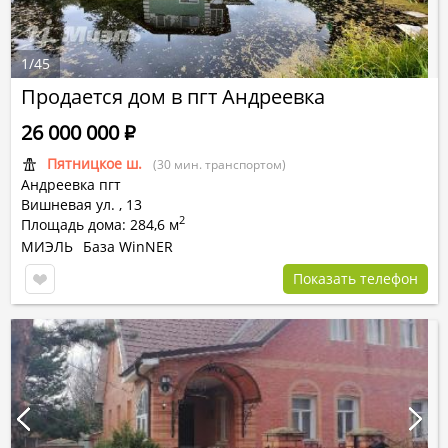
1
/
45
Продается дом в пгт Андреевка
26 000 000
Р
Пятницкое ш.
(30 мин. транспортом)
Андреевка пгт
Вишневая ул.
,
13
2
Площадь дома: 284,6 м
МИЭЛЬ
База WinNER
Показать телефон