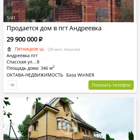
1
/
41
Продается дом в пгт Андреевка
29 900 000
Р
Пятницкое ш.
(26 мин. пешком)
Андреевка пгт
Спасская ул.
,
8
2
Площадь дома: 346 м
ОКТАВА-НЕДВИЖИМОСТЬ
База WinNER
Показать телефон