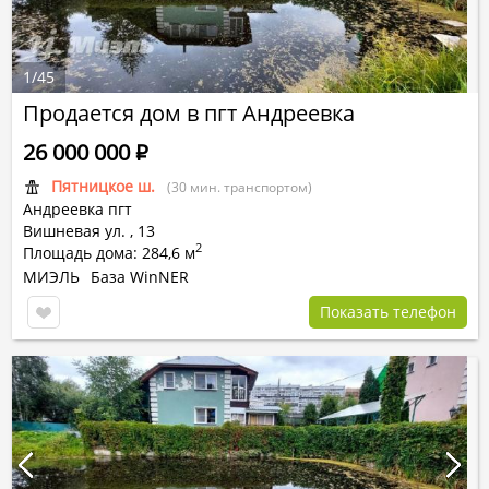
1
/
45
Продается дом в пгт Андреевка
26 000 000
Р
Пятницкое ш.
(30 мин. транспортом)
Андреевка пгт
Вишневая ул.
,
13
2
Площадь дома: 284,6 м
МИЭЛЬ
База WinNER
Показать телефон