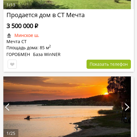
1
/
13
Продается дом в СТ Мечта
3 500 000
Р
Минское ш.
Мечта СТ
2
Площадь дома: 85 м
ГОРОБМЕН
База WinNER
Показать телефон
1
/
25