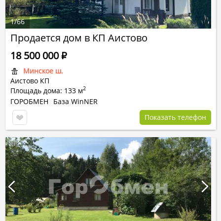
1
/
66
Продается дом в КП Аистово
18 500 000
Р
Минское ш.
Аистово КП
2
Площадь дома: 133 м
ГОРОБМЕН
База WinNER
Показать телефон