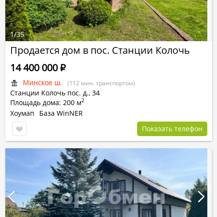
1
/
35
Продается дом в пос. Станции Колочь
14 400 000
Р
Минское ш.
(112 мин. транспортом)
Станции Колочь пос.
д.,
34
2
Площадь дома: 200 м
Хоумап
База WinNER
Показать телефон