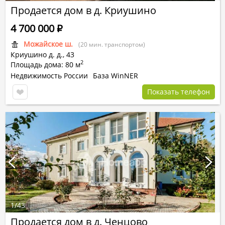
Продается дом в д. Криушино
4 700 000
Р
Можайское ш.
(20 мин. транспортом)
Криушино д.
д.,
43
2
Площадь дома: 80 м
Недвижимость России
База WinNER
Показать телефон
1
/
43
Продается дом в д. Ченцово